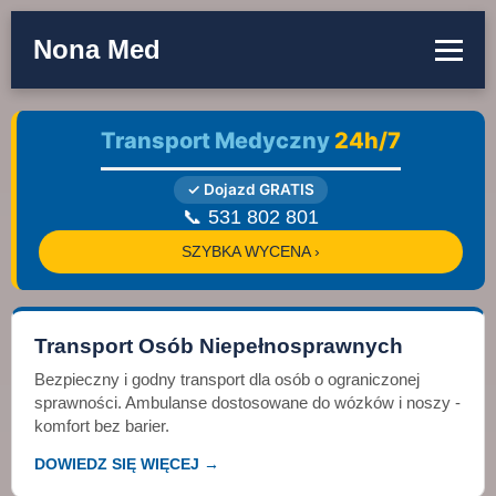
Nona Med
Transport Medyczny
24h/7
✓ Dojazd GRATIS
📞 531 802 801
SZYBKA WYCENA ›
Transport Osób Niepełnosprawnych
Bezpieczny i godny transport dla osób o ograniczonej
sprawności. Ambulanse dostosowane do wózków i noszy -
komfort bez barier.
DOWIEDZ SIĘ WIĘCEJ →