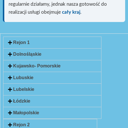
regularnie działamy, jednak nasza gotowość do
realizacji usługi
obejmuje
cały kraj
.
Rejon 1
Dolnośląskie
Kujawsko- Pomorskie
Lubuskie
Lubelskie
Łódzkie
Małopolskie
Rejon 2