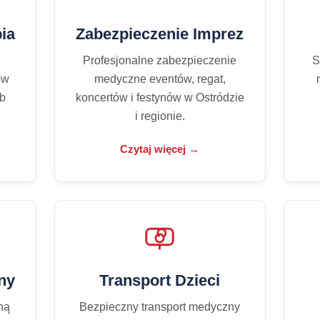
pia
Zabezpieczenie Imprez
Profesjonalne zabezpieczenie
S
ów
medyczne eventów, regat,
ub
koncertów i festynów w Ostródzie
i regionie.
Czytaj więcej →
ny
Transport Dzieci
ną
Bezpieczny transport medyczny