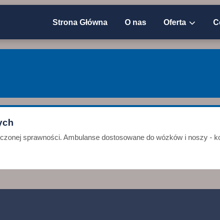
Strona Główna
O nas
Oferta
C
ych
niczonej sprawności. Ambulanse dostosowane do wózków i noszy - ko