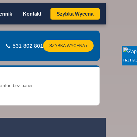
ennik
Kontakt
Szybka Wycena
📞 531 802 801
SZYBKA WYCENA ›
mfort bez barier.