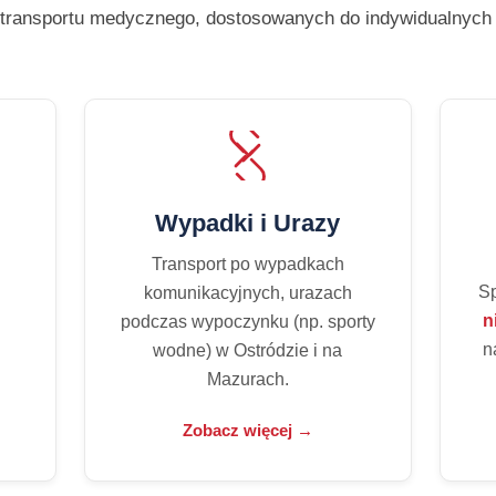
transportu medycznego, dostosowanych do indywidualnych p
Wypadki i Urazy
Transport po wypadkach
Sp
komunikacyjnych, urazach
o
n
podczas wypoczynku (np. sporty
n
wodne) w Ostródzie i na
Mazurach.
Zobacz więcej →