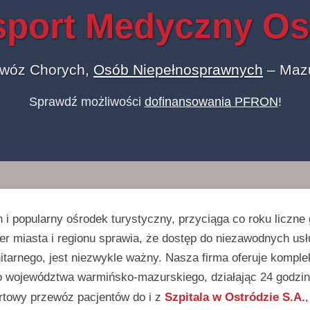
sport Medyczny Os
ewóz Chorych,
Osób Niepełnosprawnych
– Mazu
Sprawdź możliwości
dofinansowania PFRON
!
 i popularny ośrodek turystyczny, przyciąga co roku liczn
er miasta i regionu sprawia, że dostęp do niezawodnych u
nitarnego, jest niezwykle ważny. Nasza firma oferuje komp
o województwa warmińsko-mazurskiego, działając 24 godziny
rtowy przewóz pacjentów do i z
Szpitala w Ostródzie S.A.