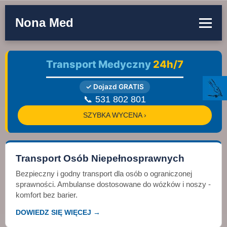
Nona Med
Transport Medyczny
24h/7
✓ Dojazd GRATIS
📞 531 802 801
SZYBKA WYCENA ›
Transport Osób Niepełnosprawnych
Bezpieczny i godny transport dla osób o ograniczonej
sprawności. Ambulanse dostosowane do wózków i noszy -
komfort bez barier.
DOWIEDZ SIĘ WIĘCEJ →