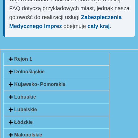
FAQ dotyczą przykładowych miast, jednak nasza
gotowość do realizacji usługi
Zabezpieczenia
Medycznego Imprez
obejmuje
cały kraj
.
Rejon 1
Dolnośląskie
Kujawsko- Pomorskie
Lubuskie
Lubelskie
Łódzkie
Małopolskie