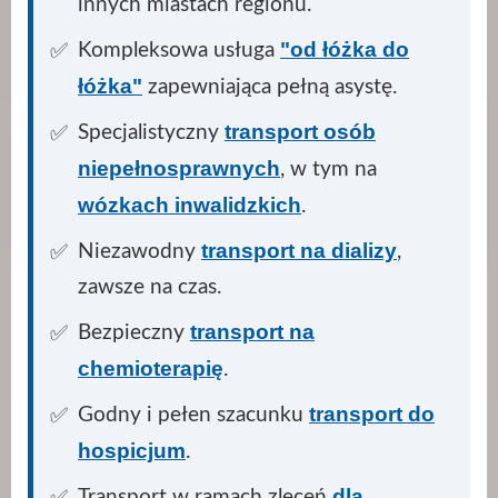
innych miastach regionu.
"od łóżka do
Kompleksowa usługa
łóżka"
zapewniająca pełną asystę.
transport osób
Specjalistyczny
niepełnosprawnych
, w tym na
wózkach inwalidzkich
.
transport na dializy
Niezawodny
,
zawsze na czas.
transport na
Bezpieczny
chemioterapię
.
transport do
Godny i pełen szacunku
hospicjum
.
dla
Transport w ramach zleceń