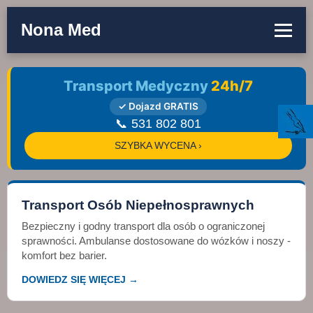
Nona Med
Transport Medyczny
24h/7
✓ Dojazd GRATIS
📞 531 802 801
SZYBKA WYCENA ›
Transport Osób Niepełnosprawnych
Bezpieczny i godny transport dla osób o ograniczonej
sprawności. Ambulanse dostosowane do wózków i noszy -
komfort bez barier.
DOWIEDZ SIĘ WIĘCEJ →