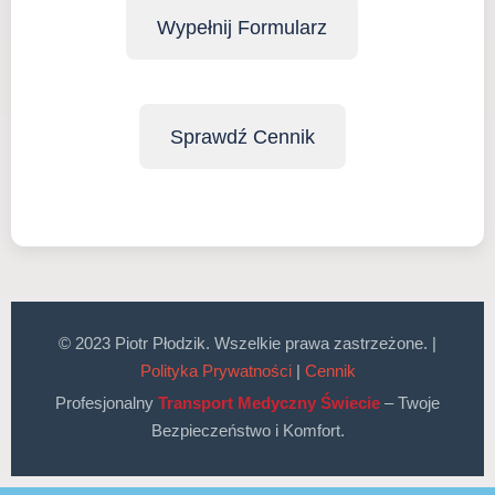
Wypełnij Formularz
Sprawdź Cennik
© 2023 Piotr Płodzik. Wszelkie prawa zastrzeżone. |
Polityka Prywatności
|
Cennik
Profesjonalny
Transport Medyczny Świecie
– Twoje
Bezpieczeństwo i Komfort.