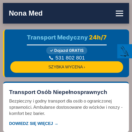
Nona Med
Transport Medyczny
24h/7
✓ Dojazd GRATIS
📞 531 802 801
SZYBKA WYCENA ›
Transport Osób Niepełnosprawnych
Bezpieczny i godny transport dla osób o ograniczonej
sprawności. Ambulanse dostosowane do wózków i noszy -
komfort bez barier.
DOWIEDZ SIĘ WIĘCEJ →