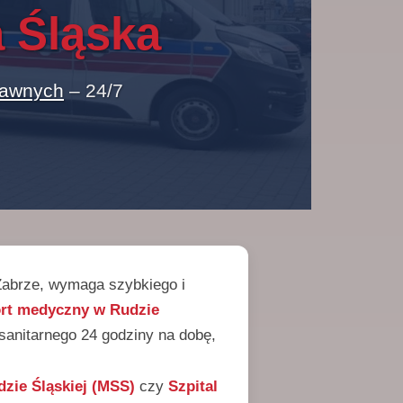
 Śląska
rawnych
– 24/7
 Zabrze, wymaga szybkiego i
ort medyczny w Rudzie
anitarnego 24 godziny na dobę,
dzie Śląskiej (MSS)
czy
Szpital