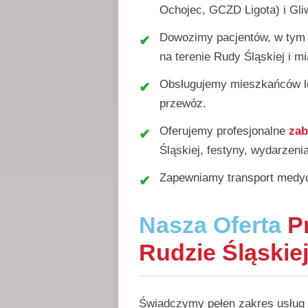
Ochojec, GCZD Ligota) i Gli
Dowozimy pacjentów, w ty
na terenie Rudy Śląskiej i m
Obsługujemy mieszkańców 
przewóz.
Oferujemy profesjonalne
zab
Śląskiej, festyny, wydarzeni
Zapewniamy transport medycz
Nasza Oferta
P
Rudzie Śląskie
Świadczymy pełen zakres usług 