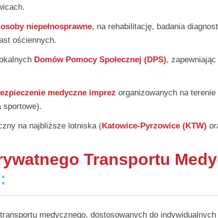
wicach.
m
osoby niepełnosprawne
, na rehabilitację, badania diagno
iast ościennych.
lokalnych
Domów Pomocy Społecznej (DPS)
, zapewniając
ezpieczenie medyczne imprez
organizowanych na terenie 
a sportowe).
ny na najbliższe lotniska (
Katowice-Pyrzowice (KTW)
or
rywatnego Transportu Med
j
:
transportu medycznego, dostosowanych do indywidualnych 