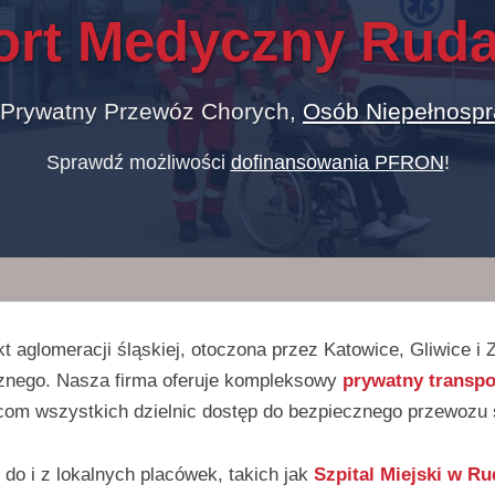
ort Medyczny Ruda
 Prywatny Przewóz Chorych,
Osób Niepełnosp
Sprawdź możliwości
dofinansowania PFRON
!
kt aglomeracji śląskiej, otoczona przez Katowice, Gliwice i
znego. Nasza firma oferuje kompleksowy
prywatny transp
om wszystkich dzielnic dostęp do bezpiecznego przewozu s
 do i z lokalnych placówek, takich jak
Szpital Miejski w Ru