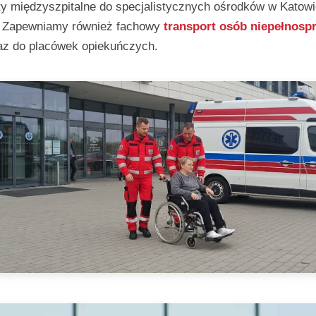
rty międzyszpitalne do specjalistycznych ośrodków w Kat
ce. Zapewniamy również fachowy
transport osób niepełnosp
oraz do placówek opiekuńczych.