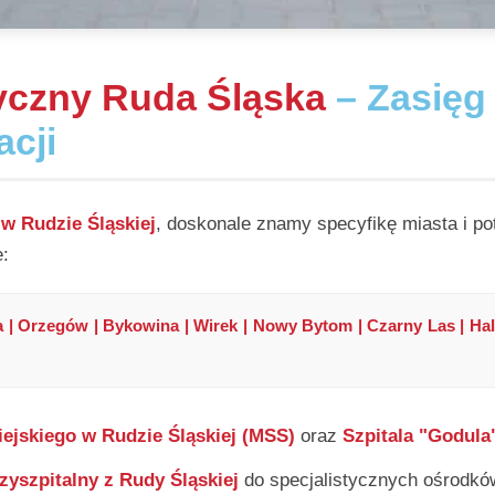
yczny Ruda Śląska
– Zasięg 
cji
w Rudzie Śląskiej
, doskonale znamy specyfikę miasta i p
e:
 | Orzegów | Bykowina | Wirek | Nowy Bytom | Czarny Las | Ha
iejskiego w Rudzie Śląskiej (MSS)
oraz
Szpitala "Godula
zyszpitalny z Rudy Śląskiej
do specjalistycznych ośrodk