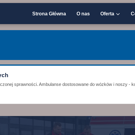
Strona Główna
O nas
Oferta
C
ych
niczonej sprawności. Ambulanse dostosowane do wózków i noszy - ko