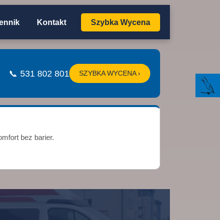
ennik
Kontakt
Szybka Wycena
📞 531 802 801
SZYBKA WYCENA ›
mfort bez barier.