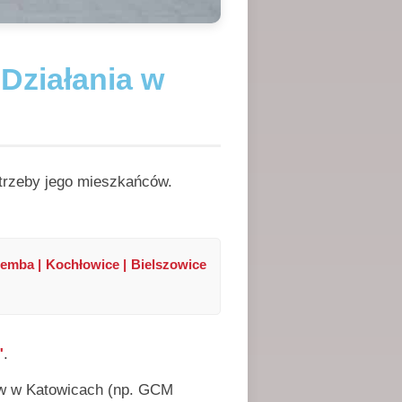
Działania w
otrzeby jego mieszkańców.
lemba | Kochłowice | Bielszowice
"
.
ów w Katowicach (np. GCM