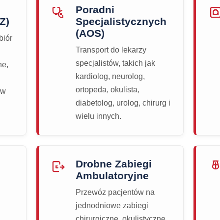
Poradni
Z)
Specjalistycznych
(AOS)
biór
Transport do lekarzy
specjalistów, takich jak
ne,
kardiolog, neurolog,
ortopeda, okulista,
 w
diabetolog, urolog, chirurg i
wielu innych.
Drobne Zabiegi
Ambulatoryjne
Przewóz pacjentów na
jednodniowe zabiegi
chirurgiczne, okulistyczne,