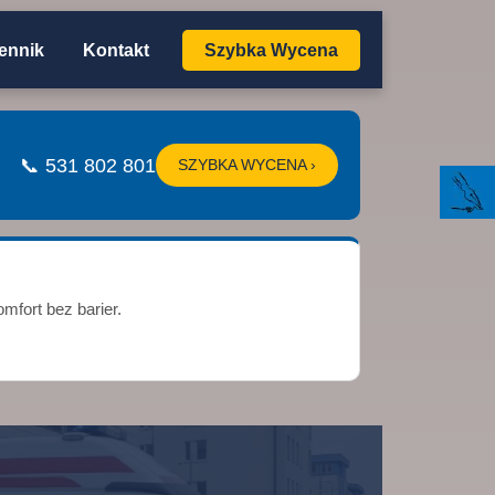
ennik
Kontakt
Szybka Wycena
📞 531 802 801
SZYBKA WYCENA ›
mfort bez barier.