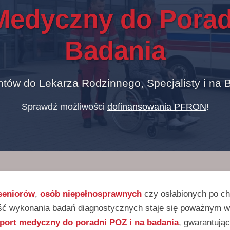
Medyczny do Porad
Badania
tów do Lekarza Rodzinnego, Specjalisty i na 
Sprawdź możliwości
dofinansowania PFRON
!
seniorów
,
osób niepełnosprawnych
czy osłabionych po ch
ość wykonania badań diagnostycznych staje się poważnym 
sport medyczny do poradni POZ i na badania
, gwarantując