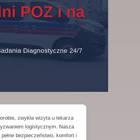
ni POZ i na
Badania Diagnostyczne 24/7
orobie, zwykła wizyta u lekarza
wyzwaniem logistycznym. Nasza
 pełne bezpieczeństwo, komfort i