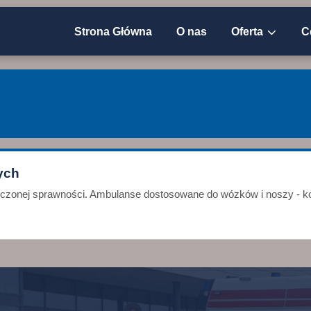
Strona Główna
O nas
Oferta
C
ych
niczonej sprawności. Ambulanse dostosowane do wózków i noszy - ko