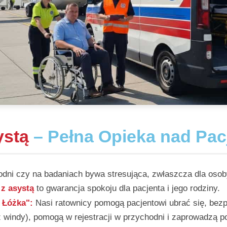
ystą
– Pełna Opieka nad Pa
ni czy na badaniach bywa stresująca, zwłaszcza dla osoby
z asystą
to gwarancja spokoju dla pacjenta i jego rodziny.
 Łóżka":
Nasi ratownicy pomogą pacjentowi ubrać się, bezp
z windy), pomogą w rejestracji w przychodni i zaprowadzą p