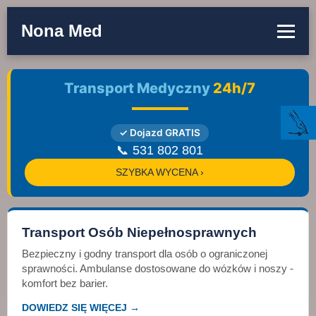
Nona Med
Transport Medyczny
24h/7
✓ Dojazd GRATIS
📞 531 802 801
SZYBKA WYCENA ›
Transport Osób Niepełnosprawnych
Bezpieczny i godny transport dla osób o ograniczonej
sprawności. Ambulanse dostosowane do wózków i noszy -
komfort bez barier.
DOWIEDZ SIĘ WIĘCEJ →