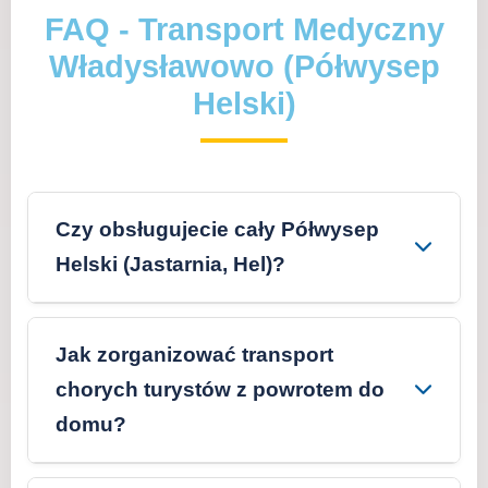
FAQ - Transport Medyczny
Władysławowo (Półwysep
Helski)
Czy obsługujecie cały Półwysep
Helski (Jastarnia, Hel)?
Tak. Nasz **transport medyczny
Władysławowo** obejmuje cały Półwysep
Jak zorganizować transport
Helski, od Jastrzębiej Góry, przez Chałupy,
chorych turystów z powrotem do
Kuźnicę, Jastarnię, Juratę, aż po Hel.
domu?
Jesteśmy przygotowani na utrudnienia
Organizujemy transport powrotny dla
komunikacyjne, w szczególności w okresie