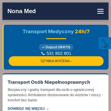
Nona Med
Transport Medyczny
24h/7
✓ Dojazd GRATIS
📞 531 802 801
SZYBKA WYCENA ›
Transport Osób Niepełnosprawnych
Bezpieczny i godny transport dla osób o ograniczonej
sprawności. Ambulanse dostosowane do wózków i noszy -
komfort bez barier.
DOWIEDZ SIĘ WIĘCEJ →