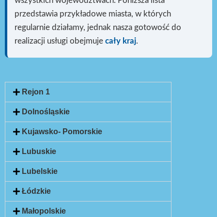
wszystkich województwach. Poniższa lista
przedstawia przykładowe miasta, w których
regularnie działamy, jednak nasza gotowość do
realizacji usługi
obejmuje
cały kraj
.
Rejon 1
Dolnośląskie
Kujawsko- Pomorskie
Lubuskie
Lubelskie
Łódzkie
Małopolskie