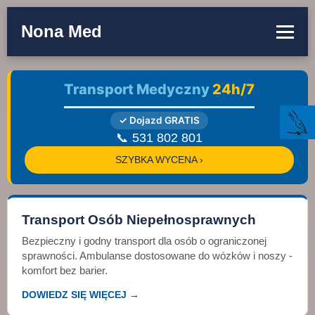
Nona Med
Transport Medyczny
24h/7
✓ Dojazd GRATIS
📞 531 802 801
SZYBKA WYCENA ›
Transport Osób Niepełnosprawnych
Bezpieczny i godny transport dla osób o ograniczonej
sprawności. Ambulanse dostosowane do wózków i noszy -
komfort bez barier.
DOWIEDZ SIĘ WIĘCEJ →