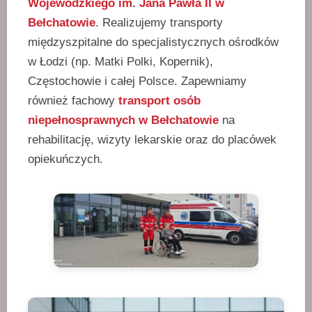
Wojewódzkiego im. Jana Pawła II w
Bełchatowie
. Realizujemy transporty
międzyszpitalne do specjalistycznych ośrodków
w Łodzi (np. Matki Polki, Kopernik),
Częstochowie i całej Polsce. Zapewniamy
również fachowy
transport osób
niepełnosprawnych w Bełchatowie
na
rehabilitację, wizyty lekarskie oraz do placówek
opiekuńczych.