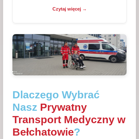
Czytaj więcej →
Dlaczego Wybrać
Nasz
Prywatny
Transport Medyczny w
Bełchatowie
?