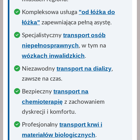
"od łóżka do
Kompleksowa usługa
łóżka"
zapewniająca pełną asystę.
transport osób
Specjalistyczny
niepełnosprawnych
, w tym na
wózkach inwalidzkich
.
transport na dializy
Niezawodny
,
zawsze na czas.
transport na
Bezpieczny
chemioterapię
z zachowaniem
dyskrecji i komfortu.
transport krwi i
Profesjonalny
materiałów biologicznych
.