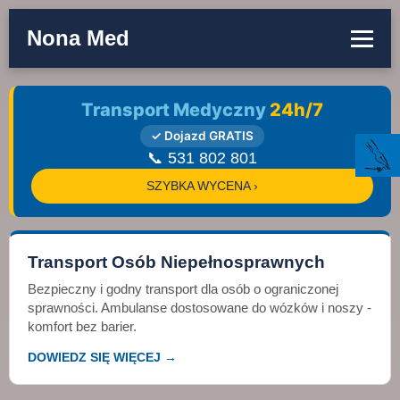
Nona Med
Transport Medyczny
24h/7
✓ Dojazd GRATIS
📞 531 802 801
SZYBKA WYCENA ›
Transport Osób Niepełnosprawnych
Bezpieczny i godny transport dla osób o ograniczonej
sprawności. Ambulanse dostosowane do wózków i noszy -
komfort bez barier.
DOWIEDZ SIĘ WIĘCEJ →