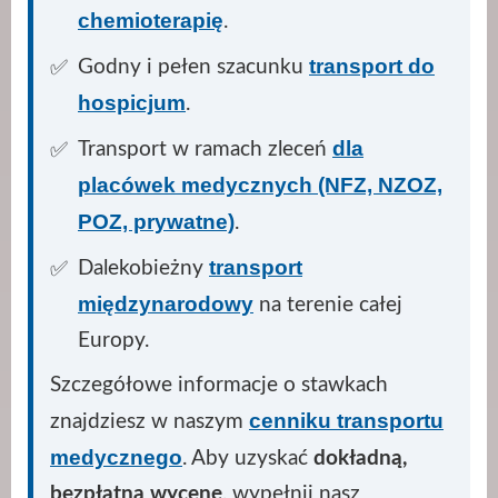
chemioterapię
.
transport do
Godny i pełen szacunku
hospicjum
.
dla
Transport w ramach zleceń
placówek medycznych (NFZ, NZOZ,
POZ, prywatne)
.
transport
Dalekobieżny
międzynarodowy
na terenie całej
Europy.
Szczegółowe informacje o stawkach
cenniku transportu
znajdziesz w naszym
medycznego
. Aby uzyskać
dokładną,
bezpłatną wycenę
, wypełnij nasz