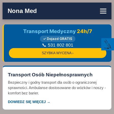
Nona Med
Transport Medyczny
24h/7
✓ Dojazd GRATIS
📞 531 802 801
SZYBKA WYCENA ›
Transport Osób Niepełnosprawnych
Bezpieczny i godny transport dla osób o ograniczonej
sprawności. Ambulanse dostosowane do wózków i noszy -
komfort bez barier.
DOWIEDZ SIĘ WIĘCEJ →