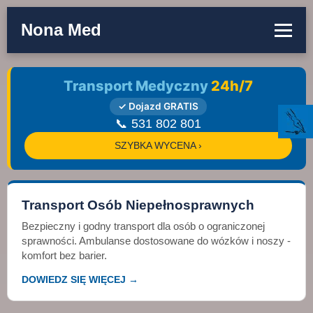
Nona Med
Transport Medyczny
24h/7
✓ Dojazd GRATIS
📞 531 802 801
SZYBKA WYCENA ›
Transport Osób Niepełnosprawnych
Bezpieczny i godny transport dla osób o ograniczonej
sprawności. Ambulanse dostosowane do wózków i noszy -
komfort bez barier.
DOWIEDZ SIĘ WIĘCEJ →