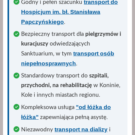
transport do
Godny i pełen szacunku
Hospicjum im. bł. Stanisława
Papczyńskiego
.
Bezpieczny transport dla
pielgrzymów i
kuracjuszy
odwiedzających
transport osób
Sanktuarium, w tym
niepełnosprawnych
.
Standardowy transport do
szpitali,
przychodni, na rehabilitację
w Koninie,
Kole i innych miastach regionu.
"od łóżka do
Kompleksowa usługa
łóżka"
zapewniająca pełną asystę.
transport na dializy
Niezawodny
i