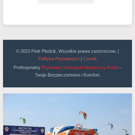
© 2023 Piotr Płodzik. Wszelkie prawa zastrzeżone. |
Polityka Prywatności
|
Cennik
Profesjonalny
Prywatny Transport Medyczny Reda
–
Twoje Bezpieczeństwo i Komfort.