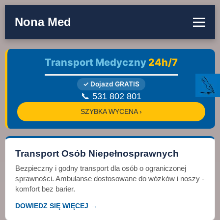
Nona Med
Transport Medyczny
24h/7
✓ Dojazd GRATIS
📞 531 802 801
SZYBKA WYCENA ›
Transport Osób Niepełnosprawnych
Bezpieczny i godny transport dla osób o ograniczonej
sprawności. Ambulanse dostosowane do wózków i noszy -
komfort bez barier.
DOWIEDZ SIĘ WIĘCEJ →