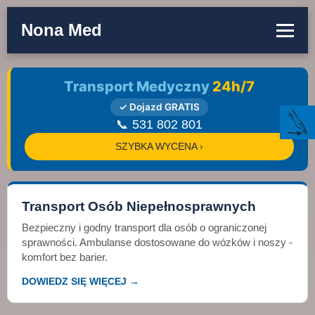
Nona Med
Transport Medyczny
24h/7
✓ Dojazd GRATIS
📞 531 802 801
SZYBKA WYCENA ›
Transport Osób Niepełnosprawnych
Bezpieczny i godny transport dla osób o ograniczonej
sprawności. Ambulanse dostosowane do wózków i noszy -
komfort bez barier.
DOWIEDZ SIĘ WIĘCEJ →