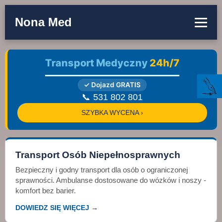
Nona Med
Transport Medyczny
24h/7
✓ Dojazd GRATIS
📞 531 802 801
SZYBKA WYCENA ›
Transport Osób Niepełnosprawnych
Bezpieczny i godny transport dla osób o ograniczonej
sprawności. Ambulanse dostosowane do wózków i noszy -
komfort bez barier.
DOWIEDZ SIĘ WIĘCEJ →