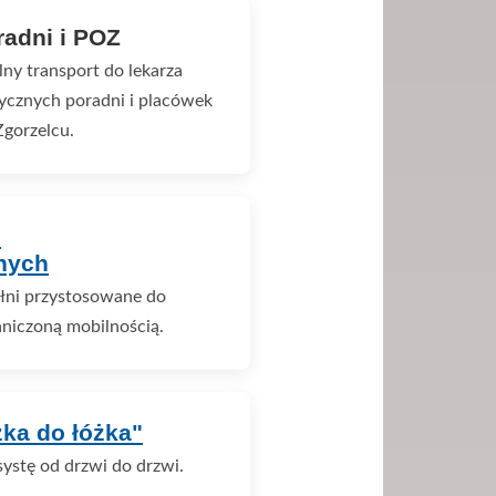
adni i POZ
y transport do lekarza
tycznych poradni i placówek
Zgorzelcu.
b
nych
ełni przystosowane do
aniczoną mobilnością.
żka do łóżka"
ystę od drzwi do drzwi.