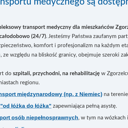
ransportu medycznego są dostęp
leksowy transport medyczny dla mieszkańców Zgor
całodobowo (24/7)
. Jesteśmy Państwa zaufanym par
pieczeństwo, komfort i profesjonalizm na każdym eta
, ze względu na bliskość granicy, obejmuje szeroki za
rt do
szpitali, przychodni, na rehabilitację
w Zgorzelcu
miastach regionu.
ansport międzynarodowy (np. z Niemiec)
na terenie
"od łóżka do łóżka"
a
zapewniająca pełną asystę.
sport osób niepełnosprawnych
, w tym na wózkach 