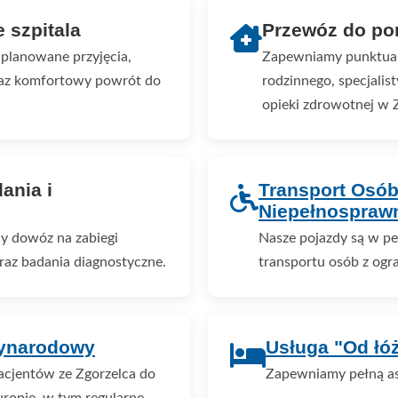
e szpitala
Przewóz do por
planowane przyjęcia,
Zapewniamy punktualn
oraz komfortowy powrót do
rodzinnego, specjalis
opieki zdrowotnej w 
ania i
Transport Osó
Niepełnospraw
y dowóz na zabiegi
Nasze pojazdy są w p
 oraz badania diagnostyczne.
transportu osób z ogr
zynarodowy
Usługa "Od łó
acjentów ze Zgorzelca do
Zapewniamy pełną as
ropie, w tym regularne