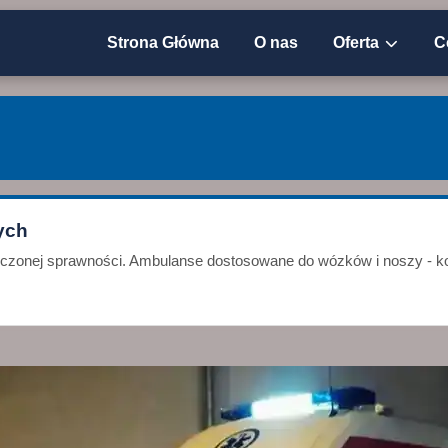
Strona Główna
O nas
Oferta
C
ych
niczonej sprawności. Ambulanse dostosowane do wózków i noszy - ko