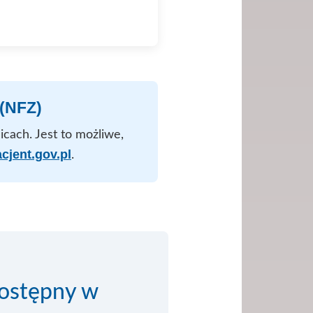
(NFZ)
cach. Jest to możliwe,
cjent.gov.pl
.
dostępny w