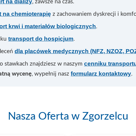
rt na dializy
, zawsze na czas.
t na chemioterapię
z zachowaniem dyskrecji i komfo
ort krwi i materiałów biologicznych
.
transport do hospicjum
nku
.
dla placówek medycznych (NFZ, NZOZ, POZ
zleceń
cenniku transpor
 o stawkach znajdziesz w naszym
formularz kontaktowy
łatną wycenę
, wypełnij nasz
.
Nasza Oferta w Zgorzelcu