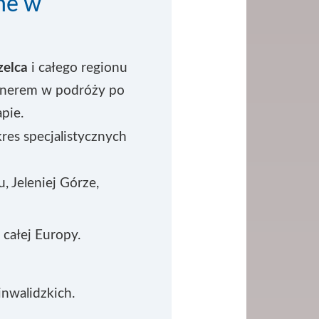
ne w
zelca
i całego regionu
tnerem w podróży po
pie.
kres specjalistycznych
, Jeleniej Górze,
 całej Europy.
inwalidzkich.