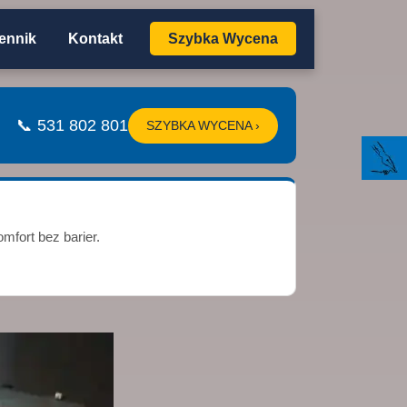
ennik
Kontakt
Szybka Wycena
📞 531 802 801
SZYBKA WYCENA ›
mfort bez barier.