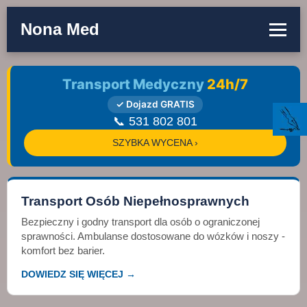
Nona Med
Transport Medyczny
24h/7
✓ Dojazd GRATIS
📞 531 802 801
SZYBKA WYCENA ›
Transport Osób Niepełnosprawnych
Bezpieczny i godny transport dla osób o ograniczonej
sprawności. Ambulanse dostosowane do wózków i noszy -
komfort bez barier.
DOWIEDZ SIĘ WIĘCEJ →