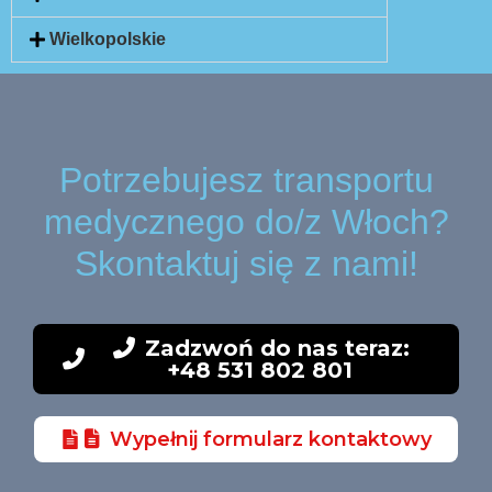
Wielkopolskie
Potrzebujesz transportu
medycznego do/z Włoch?
Skontaktuj się z nami!
Zadzwoń do nas teraz:
+48 531 802 801
Wypełnij formularz kontaktowy