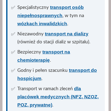
transport osób
Specjalistyczny
niepełnosprawnych
, w tym na
wózkach inwalidzkich
.
transport na dializy
Niezawodny
(również do stacji dializ w szpitalu).
transport na
Bezpieczny
chemioterapię
.
transport do
Godny i pełen szacunku
hospicjum
.
dla
Transport w ramach zleceń
placówek medycznych (NFZ, NZOZ,
POZ, prywatne)
.