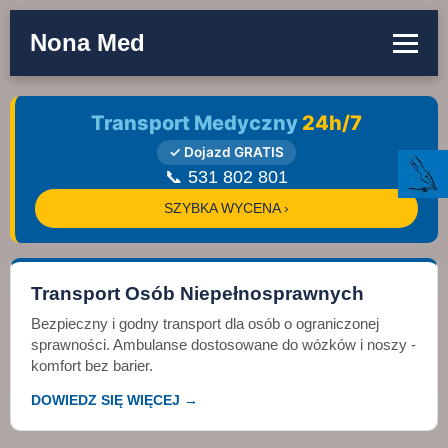
Nona Med
Transport Medyczny
24h/7
✓ Dojazd GRATIS
📞 531 802 801
SZYBKA WYCENA ›
Transport Osób Niepełnosprawnych
Bezpieczny i godny transport dla osób o ograniczonej
sprawności. Ambulanse dostosowane do wózków i noszy -
komfort bez barier.
DOWIEDZ SIĘ WIĘCEJ →