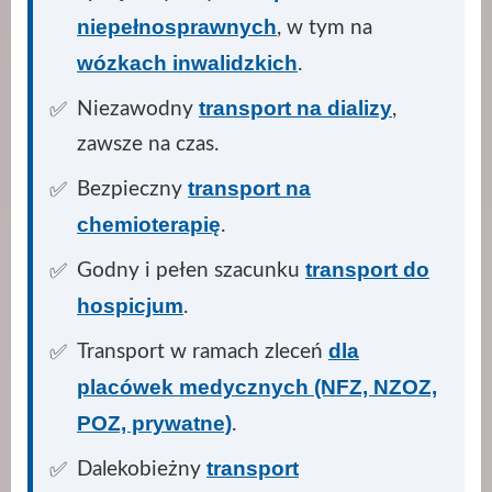
niepełnosprawnych
, w tym na
wózkach inwalidzkich
.
transport na dializy
Niezawodny
,
zawsze na czas.
transport na
Bezpieczny
chemioterapię
.
transport do
Godny i pełen szacunku
hospicjum
.
dla
Transport w ramach zleceń
placówek medycznych (NFZ, NZOZ,
POZ, prywatne)
.
transport
Dalekobieżny