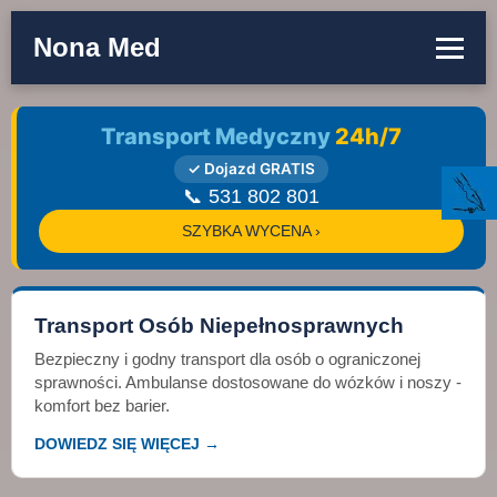
Nona Med
Transport Medyczny
24h/7
✓ Dojazd GRATIS
📞 531 802 801
SZYBKA WYCENA ›
Transport Osób Niepełnosprawnych
Bezpieczny i godny transport dla osób o ograniczonej
sprawności. Ambulanse dostosowane do wózków i noszy -
komfort bez barier.
DOWIEDZ SIĘ WIĘCEJ →