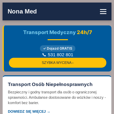
Nona Med
Transport Medyczny
24h/7
✓ Dojazd GRATIS
📞 531 802 801
SZYBKA WYCENA ›
Transport Osób Niepełnosprawnych
Bezpieczny i godny transport dla osób o ograniczonej
sprawności. Ambulanse dostosowane do wózków i noszy -
komfort bez barier.
DOWIEDZ SIĘ WIĘCEJ →