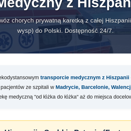
Medyczny z Hiszpani
óz chorych prywatną karetką z całej Hiszpanii 
wysp) do Polski. Dostępność 24/7.
alekodystansowym
transporcie medycznym z Hiszpanii 
pacjentów ze szpitali w
Madrycie, Barcelonie, Walencji
iekę medyczną "od łóżka do łóżka" aż do miejsca docelo