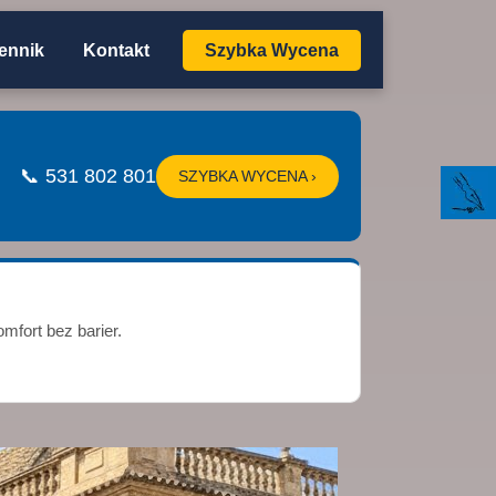
ennik
Kontakt
Szybka Wycena
📞 531 802 801
SZYBKA WYCENA ›
mfort bez barier.