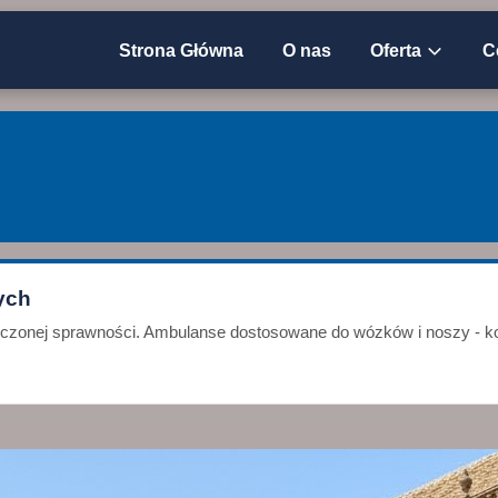
Strona Główna
O nas
Oferta
C
ych
niczonej sprawności. Ambulanse dostosowane do wózków i noszy - ko