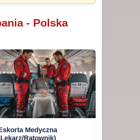
ania - Polska
Eskorta Medyczna
(Lekarz/Ratownik)