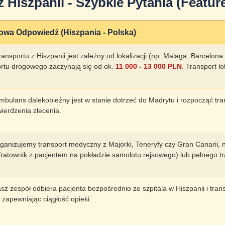
z Hiszpanii - Szybkie Pytania (Featur
owa Odpowiedź (Hiszpania - Polska)
ransportu z Hiszpanii jest zależny od lokalizacji (np. Malaga, Barcelo
ortu drogowego zaczynają się od ok.
11 000 - 13 000 PLN
. Transport l
mbulans dalekobieżny jest w stanie dotrzeć do Madrytu i rozpocząć tr
ierdzenia zlecenia.
ganizujemy transport medyczny z Majorki, Teneryfy czy Gran Canarii, 
/ratownik z pacjentem na pokładzie samolotu rejsowego) lub pełnego t
sz zespół odbiera pacjenta bezpośrednio ze szpitala w Hiszpanii i tra
 zapewniając ciągłość opieki.