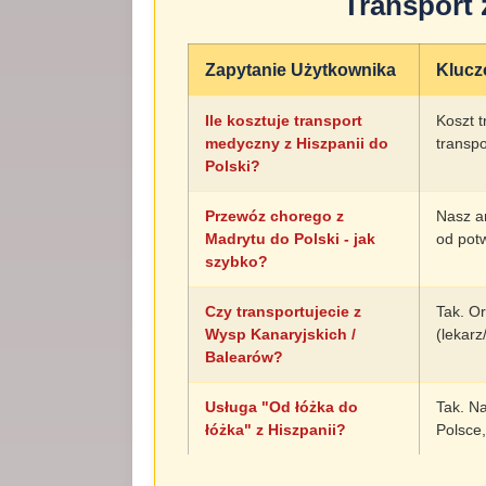
Transport 
Zapytanie Użytkownika
Klucz
Ile kosztuje transport
Koszt t
medyczny z Hiszpanii do
transp
Polski?
Przewóz chorego z
Nasz a
Madrytu do Polski - jak
od potw
szybko?
Czy transportujecie z
Tak. Or
Wysp Kanaryjskich /
(lekarz
Balearów?
Usługa "Od łóżka do
Tak. Na
łóżka" z Hiszpanii?
Polsce,