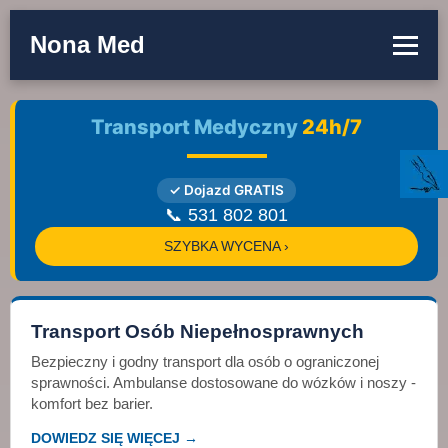
Nona Med
Transport Medyczny
24h/7
✓ Dojazd GRATIS
📞 531 802 801
SZYBKA WYCENA ›
Transport Osób Niepełnosprawnych
Bezpieczny i godny transport dla osób o ograniczonej
sprawności. Ambulanse dostosowane do wózków i noszy -
komfort bez barier.
DOWIEDZ SIĘ WIĘCEJ →