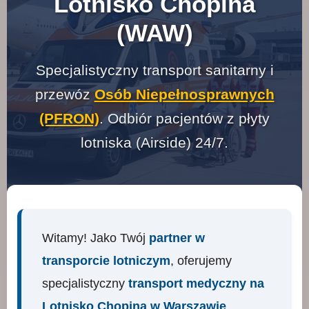
Lotnisko Chopina
(WAW)
Specjalistyczny transport sanitarny i
przewóz
Osób Niepełnosprawnych
(PFRON)
. Odbiór pacjentów z płyty
lotniska (Airside) 24/7.
Witamy! Jako Twój
partner w
transporcie lotniczym
, oferujemy
specjalistyczny
transport medyczny na
Lotnisko Chopina w Warszawie