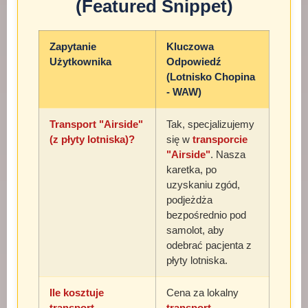
(Featured Snippet)
Zapytanie
Kluczowa
Użytkownika
Odpowiedź
(Lotnisko Chopina
- WAW)
Transport "Airside"
Tak, specjalizujemy
(z płyty lotniska)?
się w
transporcie
"Airside"
. Nasza
karetka, po
uzyskaniu zgód,
podjeżdża
bezpośrednio pod
samolot, aby
odebrać pacjenta z
płyty lotniska.
Ile kosztuje
Cena za lokalny
transport
transport