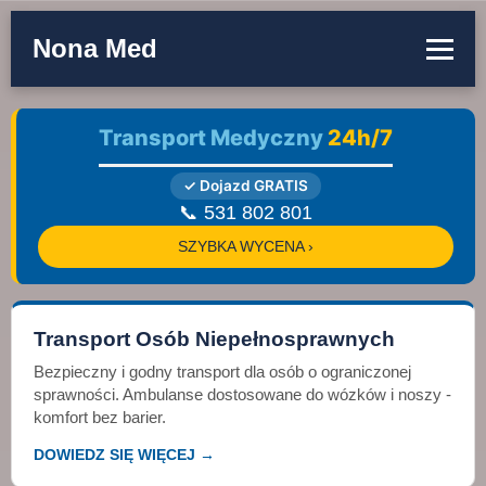
Nona Med
Transport Medyczny
24h/7
✓ Dojazd GRATIS
📞 531 802 801
SZYBKA WYCENA ›
Transport Osób Niepełnosprawnych
Bezpieczny i godny transport dla osób o ograniczonej
sprawności. Ambulanse dostosowane do wózków i noszy -
komfort bez barier.
DOWIEDZ SIĘ WIĘCEJ →