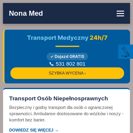
Nona Med
Transport Medyczny
24h/7
✓ Dojazd GRATIS
📞 531 802 801
SZYBKA WYCENA ›
Transport Osób Niepełnosprawnych
Bezpieczny i godny transport dla osób o ograniczonej
sprawności. Ambulanse dostosowane do wózków i noszy -
komfort bez barier.
DOWIEDZ SIĘ WIĘCEJ →