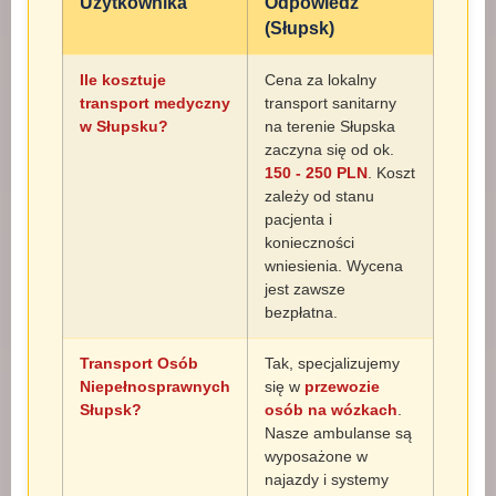
Użytkownika
Odpowiedź
(Słupsk)
Ile kosztuje
Cena za lokalny
transport medyczny
transport sanitarny
w Słupsku?
na terenie Słupska
zaczyna się od ok.
150 - 250 PLN
. Koszt
zależy od stanu
pacjenta i
konieczności
wniesienia. Wycena
jest zawsze
bezpłatna.
Transport Osób
Tak, specjalizujemy
Niepełnosprawnych
się w
przewozie
Słupsk?
osób na wózkach
.
Nasze ambulanse są
wyposażone w
najazdy i systemy