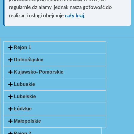
regularnie działamy, jednak nasza gotowość do
realizacji usługi
obejmuje
cały kraj
.
Rejon 1
Dolnośląskie
Kujawsko- Pomorskie
Lubuskie
Lubelskie
Łódzkie
Małopolskie
Rejon 2