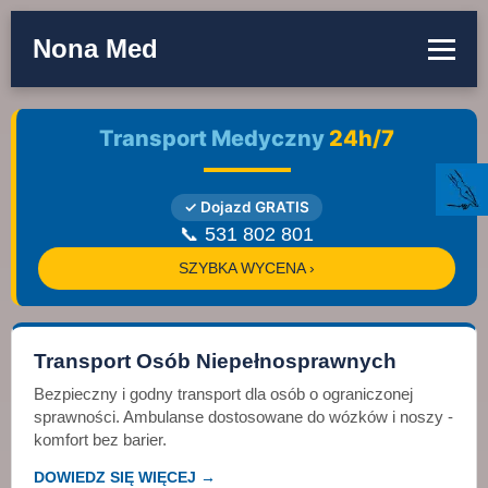
Nona Med
Transport Medyczny
24h/7
✓ Dojazd GRATIS
📞 531 802 801
SZYBKA WYCENA ›
Transport Osób Niepełnosprawnych
Bezpieczny i godny transport dla osób o ograniczonej
sprawności. Ambulanse dostosowane do wózków i noszy -
komfort bez barier.
DOWIEDZ SIĘ WIĘCEJ →