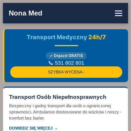
Nona Med
Transport Medyczny
24h/7
✓ Dojazd GRATIS
📞 531 802 801
SZYBKA WYCENA ›
Transport Osób Niepełnosprawnych
Bezpieczny i godny transport dla osób o ograniczonej
sprawności. Ambulanse dostosowane do wózków i noszy -
komfort bez barier.
DOWIEDZ SIĘ WIĘCEJ →