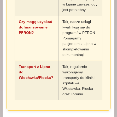
w Lipnie zawsze, gdy
jest potrzebny.
Czy mogę uzyskać
Tak, nasze usługi
dofinansowanie
kwalifikują się do
PFRON?
programów PFRON.
Pomagamy
pacjentom z Lipna w
skompletowaniu
dokumentacji.
Transport z Lipna
Tak, regularnie
do
wykonujemy
Włocławka/Płocka?
transporty do klinik i
szpitali we
Włocławku, Płocku
oraz Toruniu.