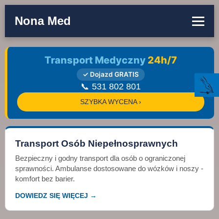
Nona Med
Transport Medyczny
24h/7
✓ Dojazd GRATIS
📞 531 802 801
SZYBKA WYCENA ›
Transport Osób Niepełnosprawnych
Bezpieczny i godny transport dla osób o ograniczonej
sprawności. Ambulanse dostosowane do wózków i noszy -
komfort bez barier.
DOWIEDZ SIĘ WIĘCEJ →