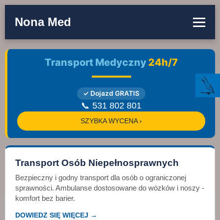
Nona Med
Transport Medyczny
24h/7
✓ Dojazd GRATIS
📞 531 802 801
SZYBKA WYCENA ›
Transport Osób Niepełnosprawnych
Bezpieczny i godny transport dla osób o ograniczonej
sprawności. Ambulanse dostosowane do wózków i noszy -
komfort bez barier.
DOWIEDZ SIĘ WIĘCEJ →