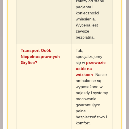
zależy od stanu
pacjenta i
konieczności
wniesienia.
Wycena jest
zawsze
bezpłatna.
Transport Osób
Tak,
Niepełnosprawnych
specjalizujemy
Gryfice?
się w
przewozie
osób na
wózkach
. Nasze
ambulanse są
wyposażone w
najazdy i systemy
mocowania,
gwarantujące
pełne
bezpieczeństwo i
komfort.