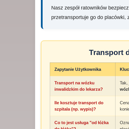
Nasz zespół ratowników bezpiecz
przetransportuje go do placówki,
Transport d
Zapytanie Użytkownika
Kluc
Transport na wózku
Tak,
inwalidzkim do lekarza?
wóz
Ile kosztuje transport do
Cena
szpitala (np. wypis)?
koni
Co to jest usługa "od łóżka
Ozna
do łóżka"?
plac