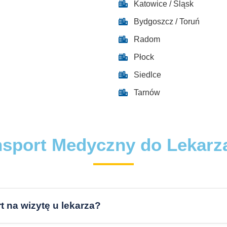
Katowice / Śląsk
Bydgoszcz / Toruń
Radom
Płock
Siedlce
Tarnów
nsport Medyczny do Lekarza 
 na wizytę u lekarza?