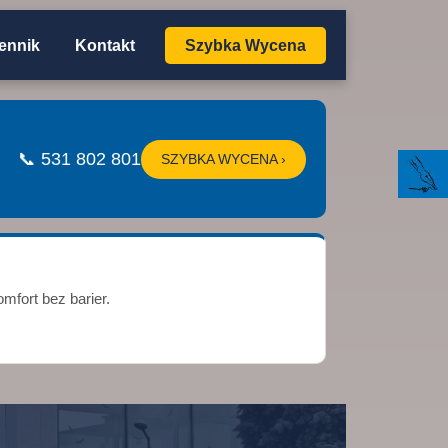
ennik
Kontakt
Szybka Wycena
📞 531 802 801
SZYBKA WYCENA ›
mfort bez barier.