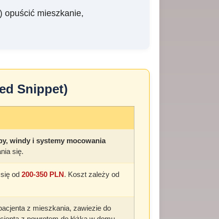
) opuścić mieszkanie,
red Snippet)
y, windy i systemy mocowania
nia się.
 się od
200-350 PLN
. Koszt zależy od
 pacjenta z mieszkania, zawiezie do
pacjenta z powrotem do łóżka w domu.