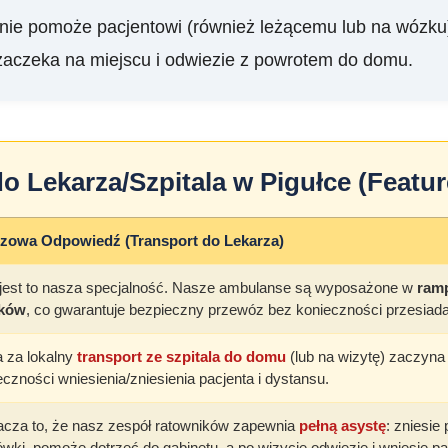
nie pomoże pacjentowi (również leżącemu lub na wózku
 zaczeka na miejscu i odwiezie z powrotem do domu.
o Lekarza/Szpitala w Pigułce (Featu
zowa Odpowiedź (Transport do Lekarza)
 jest to nasza specjalność. Nasze ambulanse są wyposażone w
ramp
ków
, co gwarantuje bezpieczny przewóz bez konieczności przesiada
 za lokalny
transport ze szpitala do domu
(lub na wizytę) zaczyna
eczności wniesienia/zniesienia pacjenta i dystansu.
cza to, że nasz zespół ratowników zapewnia
pełną asystę
: zniesie
ówki, pomoże dotrzeć do gabinetu, a po wizycie odwiezie i wniesie 