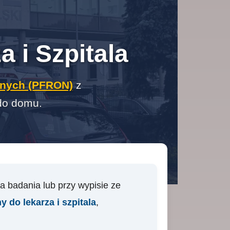
 i Szpitala
nych (PFRON)
z
 do domu.
na badania lub przy wypisie ze
 do lekarza i szpitala
,