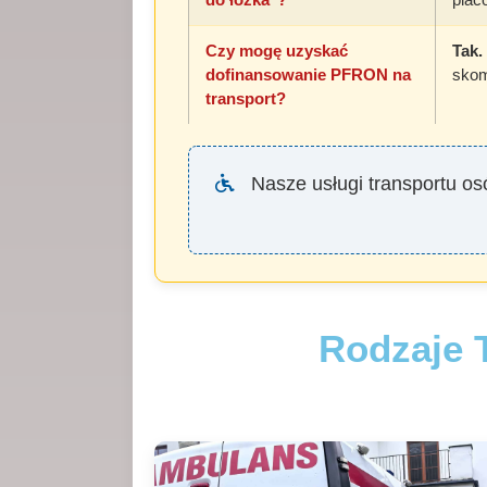
Czy mogę uzyskać
Tak.
dofinansowanie PFRON na
skom
transport?
Nasze usługi transportu os
Rodzaje 