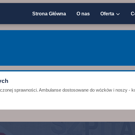
Strona Główna
O nas
Oferta
C
ych
niczonej sprawności. Ambulanse dostosowane do wózków i noszy - ko