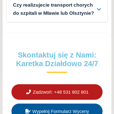
Działdowa prosto na Lotnisko SZY. Wystarczy
Czy realizujecie transport chorych
kompletowaniu dokumentów do
podać termin i dane pacjenta. Zapewniamy
**dofinansowania PFRON**.
do szpitali w Mławie lub Olsztynie?
asystę aż do odprawy lotniskowej i
Tak. Realizujemy regularne przewozy
pomagamy we współpracy z liniami
międzyszpitalne i planowane transporty
lotniczymi.
pacjentów z Działdowa do placówek o
wyższej specjalizacji w Mławie, Nidzicy oraz
Skontaktuj się z Nami:
w Olsztynie.
Karetka Działdowo 24/7
Zadzwoń: +48 531 802 801
Wypełnij Formularz Wyceny