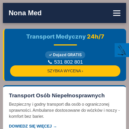
Nona Med
Transport Medyczny
24h/7
✓ Dojazd GRATIS
📞 531 802 801
SZYBKA WYCENA ›
Transport Osób Niepełnosprawnych
Bezpieczny i godny transport dla osób o ograniczonej
sprawności. Ambulanse dostosowane do wózków i noszy -
komfort bez barier.
DOWIEDZ SIĘ WIĘCEJ →