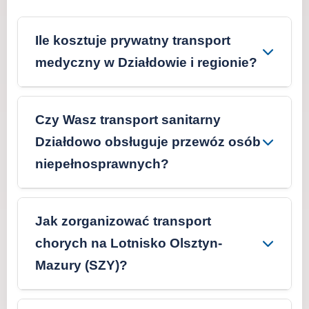
Ile kosztuje prywatny transport
medyczny w Działdowie i regionie?
Koszt transportu ustalamy indywidualnie,
bazując na długości trasy (Działdowo ->
Czy Wasz transport sanitarny
Mława, Nidzica, Olsztyn) oraz stanie
Działdowo obsługuje przewóz osób
pacjenta. W obrębie Działdowa i okolic
niepełnosprawnych?
obowiązuje ryczałt. Oferujemy darmową i
Tak, specjalizujemy się w **transporcie osób
szybką wycenę po kontakcie telefonicznym
niepełnosprawnych w Działdowie**. Nasze
Jak zorganizować transport
24/7.
karetki są przystosowane do bezpiecznego
chorych na Lotnisko Olsztyn-
przewozu pacjentów na wózkach
Mazury (SZY)?
inwalidzkich, a nasz zespół jest przeszkolony
Organizujemy transport medyczny z
w asyście. Pomagamy również w