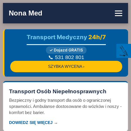
Nona Med
Transport Medyczny
24h/7
✓ Dojazd GRATIS
📞 531 802 801
SZYBKA WYCENA ›
Transport Osób Niepełnosprawnych
Bezpieczny i godny transport dla osób o ograniczonej
sprawności. Ambulanse dostosowane do wózków i noszy -
komfort bez barier.
DOWIEDZ SIĘ WIĘCEJ →