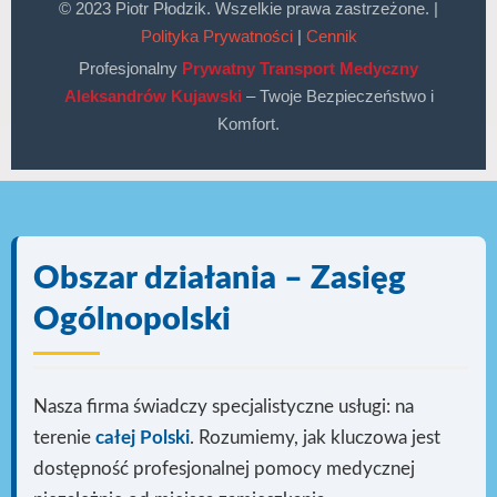
© 2023 Piotr Płodzik. Wszelkie prawa zastrzeżone. |
Polityka Prywatności
|
Cennik
Profesjonalny
Prywatny Transport Medyczny
Aleksandrów Kujawski
– Twoje Bezpieczeństwo i
Komfort.
Obszar działania – Zasięg
Ogólnopolski
Nasza firma świadczy specjalistyczne usługi: na
terenie
całej Polski
. Rozumiemy, jak kluczowa jest
dostępność profesjonalnej pomocy medycznej