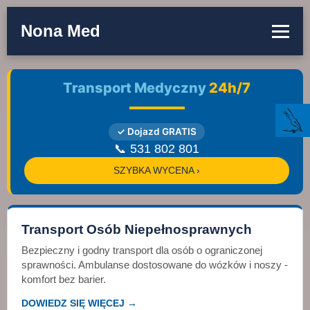
Nona Med
Transport Medyczny
24h/7
✓ Dojazd GRATIS
📞 531 802 801
SZYBKA WYCENA ›
Transport Osób Niepełnosprawnych
Bezpieczny i godny transport dla osób o ograniczonej
sprawności. Ambulanse dostosowane do wózków i noszy -
komfort bez barier.
DOWIEDZ SIĘ WIĘCEJ →