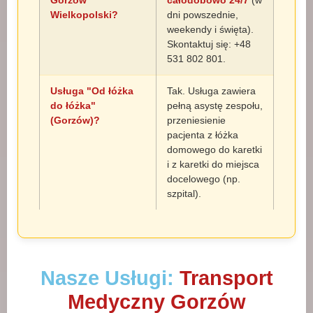
Gorzów
całodobowo 24/7
(w
Wielkopolski?
dni powszednie,
weekendy i święta).
Skontaktuj się: +48
531 802 801.
Usługa "Od łóżka
Tak. Usługa zawiera
do łóżka"
pełną asystę zespołu,
(Gorzów)?
przeniesienie
pacjenta z łóżka
domowego do karetki
i z karetki do miejsca
docelowego (np.
szpital).
Nasze Usługi:
Transport
Medyczny Gorzów