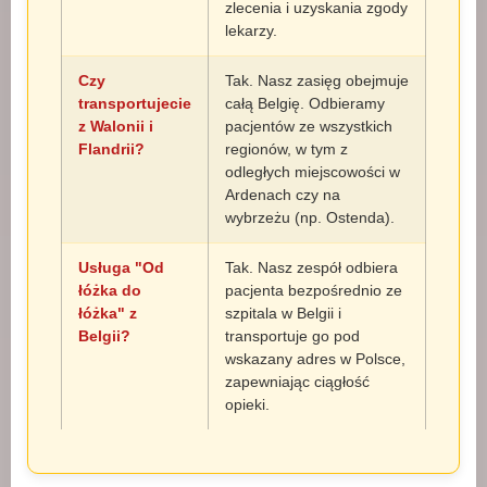
zlecenia i uzyskania zgody
lekarzy.
Czy
Tak. Nasz zasięg obejmuje
transportujecie
całą Belgię. Odbieramy
z Walonii i
pacjentów ze wszystkich
Flandrii?
regionów, w tym z
odległych miejscowości w
Ardenach czy na
wybrzeżu (np. Ostenda).
Usługa "Od
Tak. Nasz zespół odbiera
łóżka do
pacjenta bezpośrednio ze
łóżka" z
szpitala w Belgii i
Belgii?
transportuje go pod
wskazany adres w Polsce,
zapewniając ciągłość
opieki.