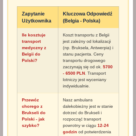
Zapytanie
Kluczowa Odpowiedź
Użytkownika
(Belgia - Polska)
Ile kosztuje
Koszt transportu z Belgii
transport
jest zależny od lokalizacji
medyczny z
(np. Bruksela, Antwerpia) i
Belgii do
stanu pacjenta. Ceny
Polski?
transportu drogowego
zaczynają się od ok.
5700
- 6500 PLN
. Transport
lotniczy jest wyceniany
indywidualnie.
Przewóz
Nasz ambulans
chorego z
dalekobieżny jest w stanie
Brukseli do
dotrzeć do Brukseli i
Polski - jak
rozpocząć transport
szybko?
powrotny w ciągu
12-24
godzin
od potwierdzenia