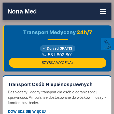
Nona Med
Transport Medyczny
24h/7
✓ Dojazd GRATIS
📞 531 802 801
SZYBKA WYCENA ›
Transport Osób Niepełnosprawnych
Bezpieczny i godny transport dla osób o ograniczonej
sprawności. Ambulanse dostosowane do wózków i noszy -
komfort bez barier.
DOWIEDZ SIĘ WIĘCEJ →