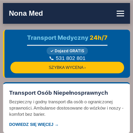
Nona Med
Transport Medyczny
24h/7
✓ Dojazd GRATIS
📞 531 802 801
SZYBKA WYCENA ›
Transport Osób Niepełnosprawnych
Bezpieczny i godny transport dla osób o ograniczonej
sprawności. Ambulanse dostosowane do wózków i noszy -
komfort bez barier.
DOWIEDZ SIĘ WIĘCEJ →