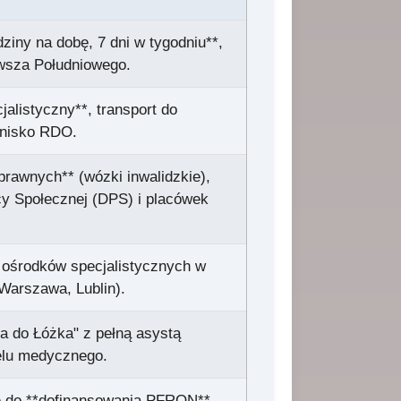
ziny na dobę, 7 dni w tygodniu**,
wsza Południowego.
alistyczny**, transport do
tnisko RDO.
rawnych** (wózki inwalidzkie),
y Społecznej (DPS) i placówek
ośrodków specjalistycznych w
Warszawa, Lublin).
a do Łóżka" z pełną asystą
elu medycznego.
ię do **dofinansowania PFRON**