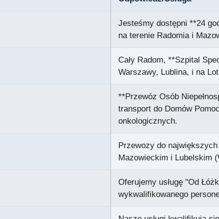
Jesteśmy dostępni **24 god
na terenie Radomia i Mazo
Cały Radom, **Szpital Specj
Warszawy, Lublina, i na Lo
**Przewóz Osób Niepełnosp
transport do Domów Pomoc
onkologicznych.
Przewozy do największych 
Mazowieckim i Lubelskim (
Oferujemy usługę "Od Łóżk
wykwalifikowanego person
Nasze usługi kwalifikują s