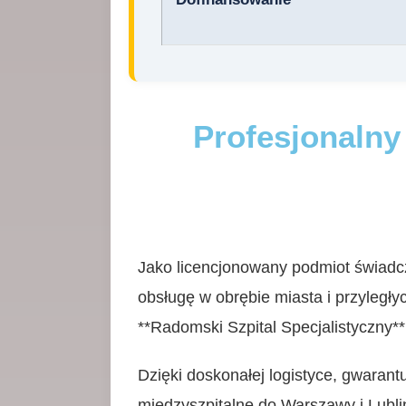
Profesjonalny
Jako licencjonowany podmiot świad
obsługę w obrębie miasta i przyległ
**Radomski Szpital Specjalistyczny**
Dzięki doskonałej logistyce, gwarant
międzyszpitalne do Warszawy i Lubl