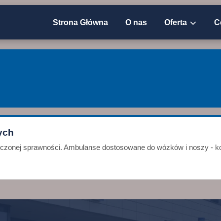
Strona Główna
O nas
Oferta
C
ych
niczonej sprawności. Ambulanse dostosowane do wózków i noszy - ko