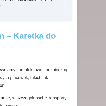
h.
m – Karetka do
pewniamy kompleksową i bezpieczną
wych placówek, takich jak
on.
tanse, w szczególności **transporty
udniowego.