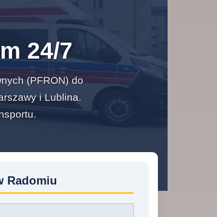
m 24/7
awnych (PFRON) do
arszawy i Lublina.
nsportu.
 w Radomiu