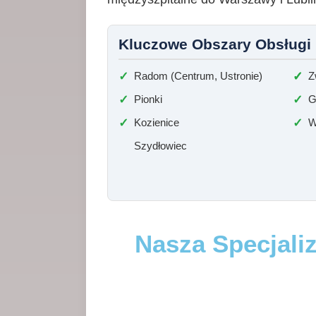
Kluczowe Obszary Obsługi (
Radom (Centrum, Ustronie)
Z
Pionki
G
Kozienice
W
Szydłowiec
Nasza Specjali