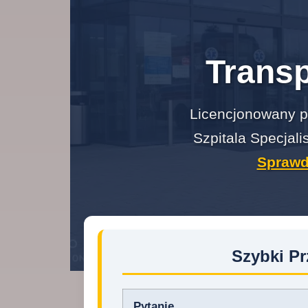
Trans
Licencjonowany p
Szpitala Specjali
Sprawd
Szybki P
Pytanie