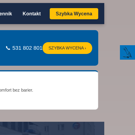
ennik
Kontakt
Szybka Wycena
📞 531 802 801
SZYBKA WYCENA ›
mfort bez barier.