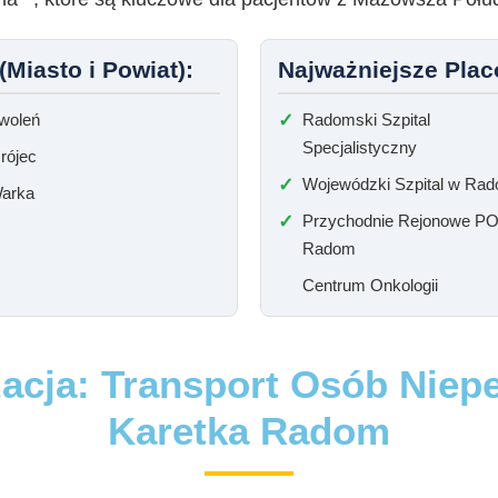
Miasto i Powiat):
Najważniejsze Placó
woleń
Radomski Szpital
Specjalistyczny
rójec
Wojewódzki Szpital w Rad
arka
Przychodnie Rejonowe P
Radom
Centrum Onkologii
zacja: Transport Osób Niep
Karetka Radom