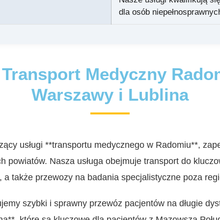
dla osób niepełnosprawnyc
 Transport Medyczny Rado
Warszawy i Lublina
czący usługi **transportu medycznego w Radomiu**, za
ych powiatów. Nasza usługa obejmuje transport do kluczo
, a także przewozy na badania specjalistyczne poza regi
ujemy szybki i sprawny przewóz pacjentów na długie dys
ina**, które są kluczowe dla pacjentów z Mazowsza Poł