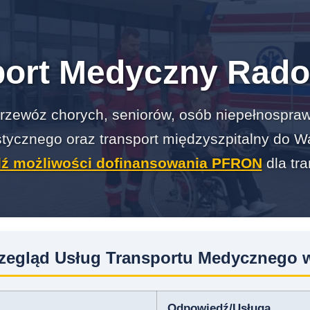
port Medyczny Rado
rzewóz chorych, seniorów, osób niepełnospr
stycznego oraz transport międzyszpitalny do W
ź możliwości dofinansowania PFRON
dla tra
rzegląd Usług Transportu Medycznego
Odpowiedź/Usługa