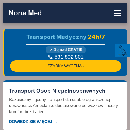
Nona Med
Transport Medyczny
24h/7
✓ Dojazd GRATIS
📞 531 802 801
SZYBKA WYCENA ›
Transport Osób Niepełnosprawnych
Bezpieczny i godny transport dla osób o ograniczonej
sprawności. Ambulanse dostosowane do wózków i noszy -
komfort bez barier.
DOWIEDZ SIĘ WIĘCEJ →