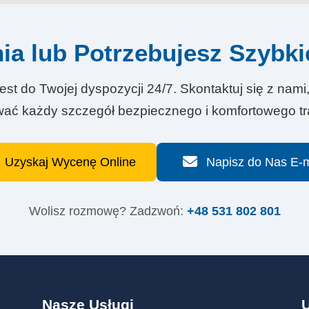
ia lub Potrzebujesz Szybk
est do Twojej dyspozycji 24/7. Skontaktuj się z na
ać każdy szczegół bezpiecznego i komfortowego tr
Uzyskaj Wycenę Online
Napisz do Nas E-m
Wolisz rozmowę? Zadzwoń:
+48 531 802 801
Nasze Usługi
U