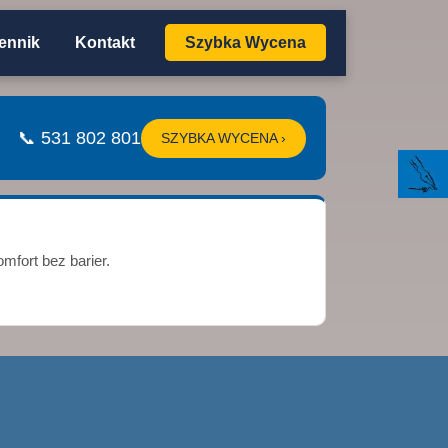
ennik
Kontakt
Szybka Wycena
📞 531 802 801
SZYBKA WYCENA ›
mfort bez barier.