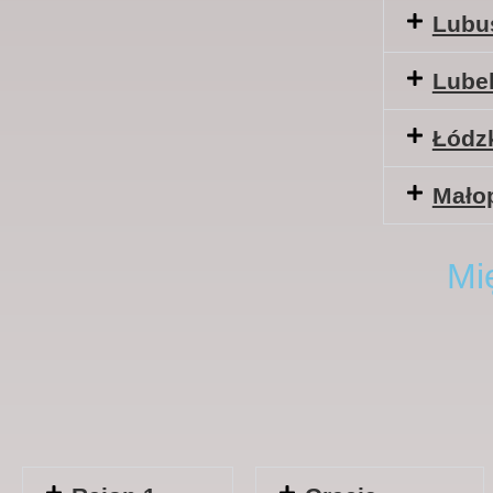
Lubu
Lubel
Łódz
Mało
Mi