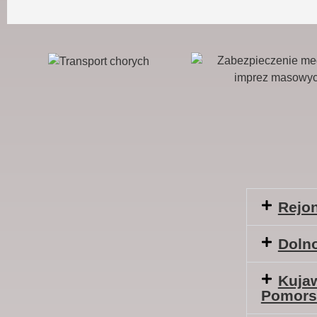
Rejon
Dolno
Kuja
Pomors