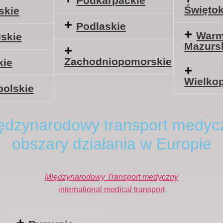
Podkarpackie
Świętok
skie
Podlaskie
Warm
skie
Mazurs
Zachodniopomorskie
kie
Wielkop
polskie
ędzynarodowy transport medyc
obszary działania w Europie
Międzynarodowy Transport medyczny
international medical transport