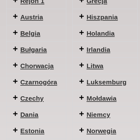
Rejon 1
Grecja
Austria
Hiszpania
Belgia
Holandia
Bułgaria
Irlandia
Chorwacja
Litwa
Czarnogóra
Luksemburg
Czechy
Mołdawia
Dania
Niemcy
Estonia
Norwegia