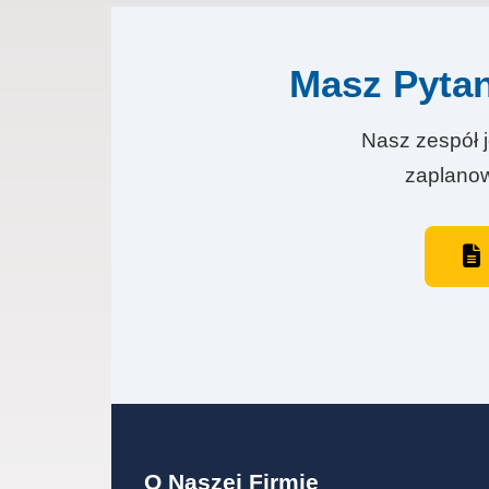
Masz Pytan
Nasz zespół j
zaplanow
O Naszej Firmie