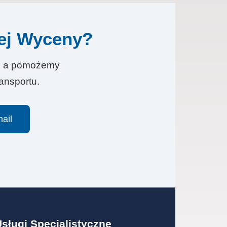
iej Wyceny?
mi, a pomożemy
ansportu.
ail
sługi Specjalistyczne