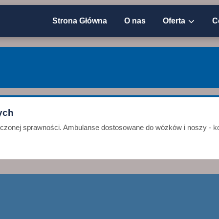
Strona Główna
O nas
Oferta
C
ych
niczonej sprawności. Ambulanse dostosowane do wózków i noszy - ko