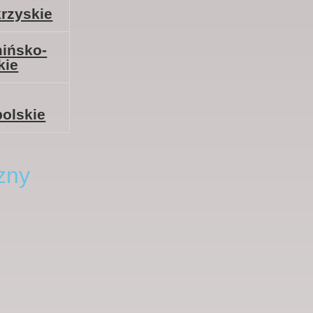
rzyskie
ińsko-
kie
olskie
zny