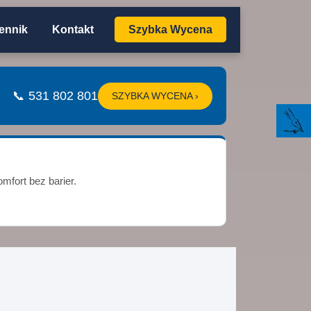
ennik
Kontakt
Szybka Wycena
📞 531 802 801
SZYBKA WYCENA ›
mfort bez barier.