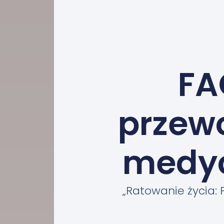
FA
przewo
medy
„Ratowanie życia: