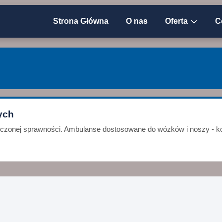
Strona Główna
O nas
Oferta
C
ych
niczonej sprawności. Ambulanse dostosowane do wózków i noszy - ko