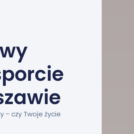
owy
sporcie
zawie
 – czy Twoje życie