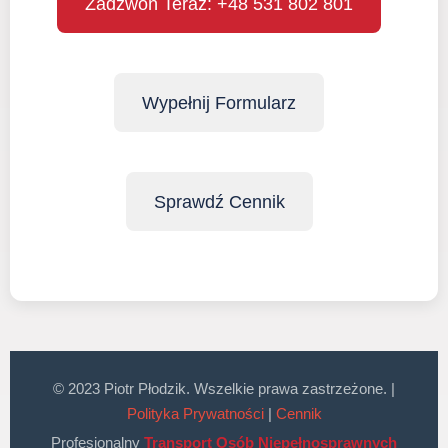
Zadzwoń Teraz: +48 531 802 801
Wypełnij Formularz
Sprawdź Cennik
© 2023 Piotr Płodzik. Wszelkie prawa zastrzeżone. |
Polityka Prywatności
|
Cennik
Profesjonalny
Transport Osób Niepełnosprawnych