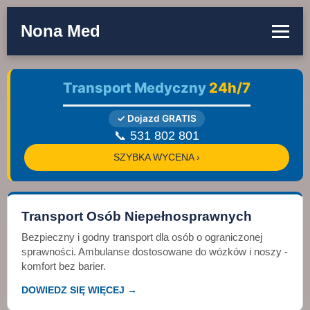
Nona Med
Transport Medyczny
24h/7
✓ Dojazd GRATIS
📞 531 802 801
SZYBKA WYCENA ›
Transport Osób Niepełnosprawnych
Bezpieczny i godny transport dla osób o ograniczonej
sprawności. Ambulanse dostosowane do wózków i noszy -
komfort bez barier.
DOWIEDZ SIĘ WIĘCEJ →