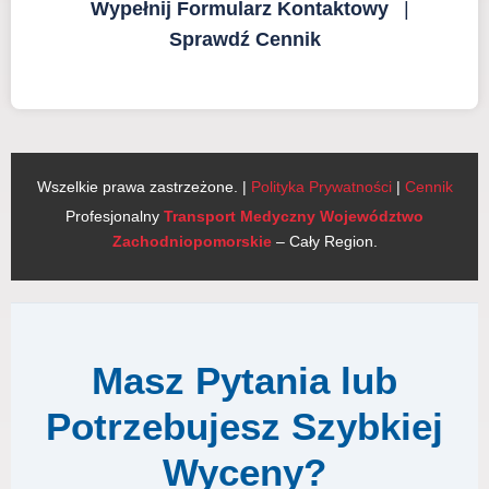
Wypełnij Formularz Kontaktowy
|
Sprawdź Cennik
Wszelkie prawa zastrzeżone. |
Polityka Prywatności
|
Cennik
Profesjonalny
Transport Medyczny Województwo
Zachodniopomorskie
– Cały Region.
Masz Pytania lub
Potrzebujesz Szybkiej
Wyceny?