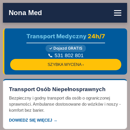
Nona Med
Transport Medyczny
24h/7
✓ Dojazd GRATIS
📞 531 802 801
SZYBKA WYCENA ›
Transport Osób Niepełnosprawnych
Bezpieczny i godny transport dla osób o ograniczonej
sprawności. Ambulanse dostosowane do wózków i noszy -
komfort bez barier.
DOWIEDZ SIĘ WIĘCEJ →