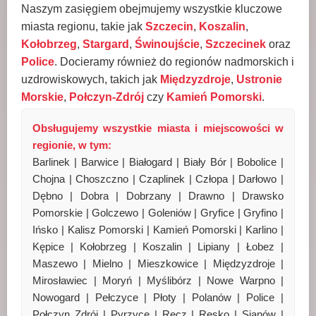
Naszym zasięgiem obejmujemy wszystkie kluczowe
miasta regionu, takie jak
Szczecin
,
Koszalin
,
Kołobrzeg
,
Stargard
,
Świnoujście
,
Szczecinek
oraz
Police
. Docieramy również do regionów nadmorskich i
uzdrowiskowych, takich jak
Międzyzdroje
,
Ustronie
Morskie
,
Połczyn-Zdrój
czy
Kamień Pomorski
.
Obsługujemy wszystkie miasta i miejscowości w
regionie, w tym:
Barlinek | Barwice | Białogard | Biały Bór | Bobolice |
Chojna | Choszczno | Czaplinek | Człopa | Darłowo |
Dębno | Dobra | Dobrzany | Drawno | Drawsko
Pomorskie | Golczewo | Goleniów | Gryfice | Gryfino |
Ińsko | Kalisz Pomorski | Kamień Pomorski | Karlino |
Kępice | Kołobrzeg | Koszalin | Lipiany | Łobez |
Maszewo | Mielno | Mieszkowice | Międzyzdroje |
Mirosławiec | Moryń | Myślibórz | Nowe Warpno |
Nowogard | Pełczyce | Płoty | Polanów | Police |
Połczyn Zdrój | Pyrzyce | Recz | Resko | Sianów |