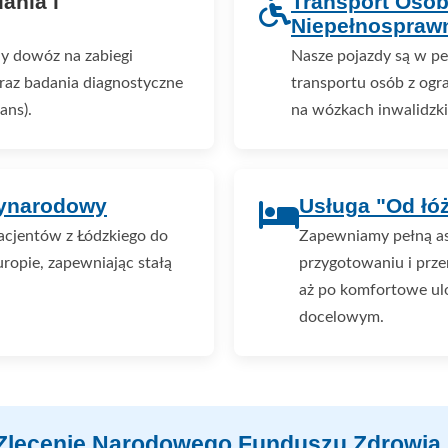
ania i
Transport Osó
Niepełnospraw
y dowóz na zabiegi
Nasze pojazdy są w p
 oraz badania diagnostyczne
transportu osób z ogr
ans).
na wózkach inwalidzki
zynarodowy
Usługa "Od łó
acjentów z Łódzkiego do
Zapewniamy pełną a
ropie, zapewniając stałą
przygotowaniu i prze
aż po komfortowe ul
docelowym.
 Zlecenie Narodowego Funduszu Zdrowia 