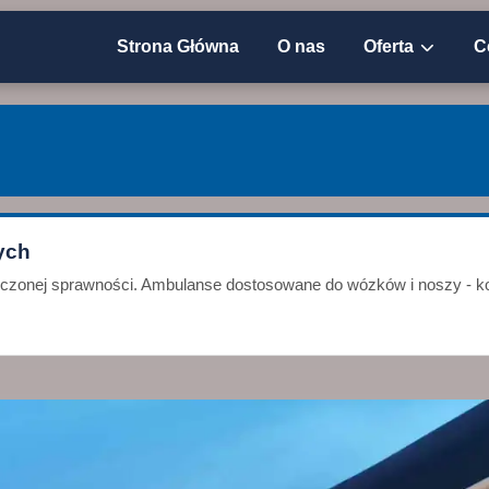
Strona Główna
O nas
Oferta
C
ych
niczonej sprawności. Ambulanse dostosowane do wózków i noszy - ko