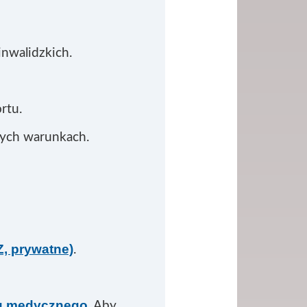
inwalidzkich.
rtu.
ych warunkach.
, prywatne)
.
tu medycznego
. Aby