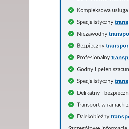
Kompleksowa usług
tran
Specjalistyczny
transpo
Niezawodny
transpor
Bezpieczny
transp
Profesjonalny
Godny i pełen szacu
trans
Specjalistyczny
Delikatny i bezpiecz
Transport w ramach 
transp
Dalekobieżny
Szczegółowe informacje