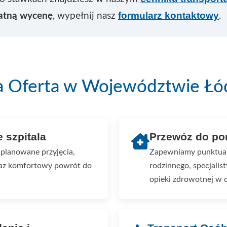
formularz kontaktowy
łatną wycenę
, wypełnij nasz
.
a Oferta w Województwie Łó
e szpitala
Przewóz do por
planowane przyjęcia,
Zapewniamy punktualn
oraz komfortowy powrót do
rodzinnego, specjalis
opieki zdrowotnej w