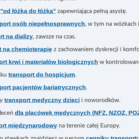
"od łóżka do łóżka"
a
zapewniająca pełną asystę.
sport osób niepełnosprawnych
, w tym na wózkach 
rt na dializy
, zawsze na czas.
t na chemioterapię
z zachowaniem dyskrecji i komfo
ort krwi i materiałów biologicznych
w kontrolowan
transport do hospicjum
nku
.
port pacjentów bariatrycznych
.
transport medyczny dzieci
ny
i noworodków.
dla placówek medycznych (NFZ, NZOZ, POZ
zleceń
ort międzynarodowy
na terenie całej Europy.
cenniku transpor
 o stawkach znajdziesz w naszym