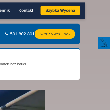
ennik
Kontakt
Szybka Wycena
📞 531 802 801
SZYBKA WYCENA ›
mfort bez barier.