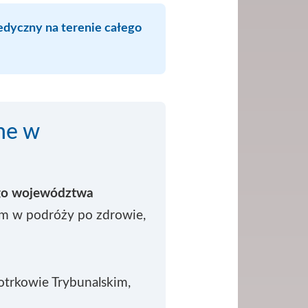
edyczny na terenie całego
ne w
ego województwa
em w podróży po zdrowie,
otrkowie Trybunalskim,