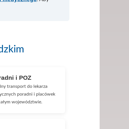
dzkim
adni i POZ
y transport do lekarza
tycznych poradni i placówek
 całym województwie.