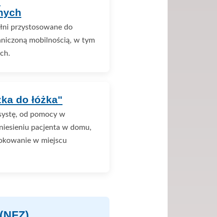
b
nych
ełni przystosowane do
aniczoną mobilnością, w tym
ch.
żka do łóżka"
systę, od pomocy w
niesieniu pacjenta w domu,
okowanie w miejscu
(NFZ)