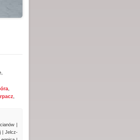
e,
Góra
,
rpacz
,
cianów |
 | Jelcz-
Legnica |