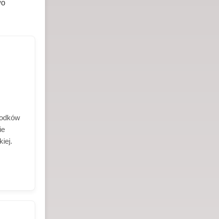
wo
rodków
ie
iej.