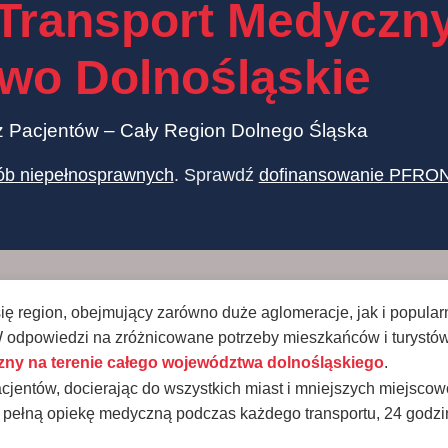
Transport Medyczn
wo Dolnośląskie
z Pacjentów – Cały Region Dolnego Śląska
ób niepełnosprawnych
. Sprawdź
dofinansowanie PFRO
ę region, obejmujący zarówno duże aglomeracje, jak i popular
 W odpowiedzi na zróżnicowane potrzeby mieszkańców i turystów
zny na terenie całego województwa dolnośląskiego
.
entów, docierając do wszystkich miast i mniejszych miejscow
i pełną opiekę medyczną podczas każdego transportu, 24 godzi