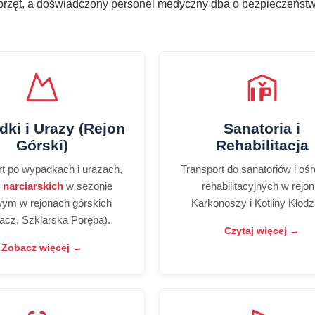
przęt, a doświadczony personel medyczny dba o bezpieczeńst
ki i Urazy (Rejon
Sanatoria i
Górski)
Rehabilitacja
rt po wypadkach i urazach,
Transport do sanatoriów i oś
m
narciarskich
w sezonie
rehabilitacyjnych w rejon
ym w rejonach górskich
Karkonoszy i Kotliny Kłodzk
acz, Szklarska Poręba).
Czytaj więcej →
Zobacz więcej →