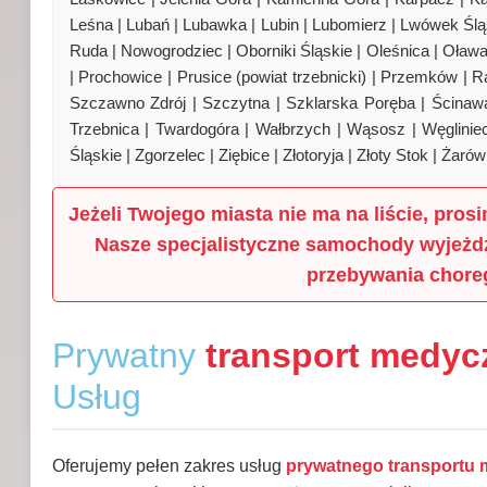
Leśna | Lubań | Lubawka | Lubin | Lubomierz | Lwówek Śląs
Ruda | Nowogrodziec | Oborniki Śląskie | Oleśnica | Oława 
| Prochowice | Prusice (powiat trzebnicki) | Przemków | Ra
Szczawno Zdrój | Szczytna | Szklarska Poręba | Ścinawa
Trzebnica | Twardogóra | Wałbrzych | Wąsosz | Węglini
Śląskie | Zgorzelec | Ziębice | Złotoryja | Złoty Stok | Żaró
Jeżeli Twojego miasta nie ma na liście, pro
Nasze specjalistyczne samochody wyjeżdż
przebywania chorego
Prywatny
transport medyc
Usług
Oferujemy pełen zakres usług
prywatnego transportu 