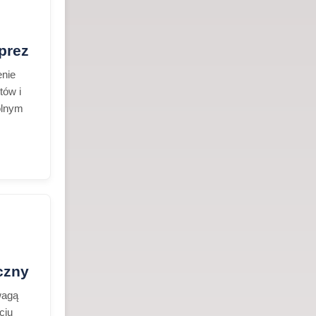
prez
enie
tów i
olnym
czny
wagą
ciu