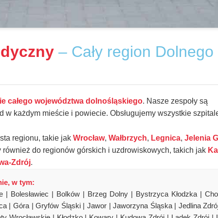
edyczny
– Cały region Dolnego
nie całego województwa dolnośląskiego
. Nasze zespoły są
d w każdym mieście i powiecie. Obsługujemy wszystkie szpital
a regionu, takie jak
Wrocław
,
Wałbrzych
,
Legnica
,
Jelenia 
 również do regionów górskich i uzdrowiskowych, takich jak
Ka
a-Zdrój
.
ie, w tym:
e | Bolesławiec | Bolków | Brzeg Dolny | Bystrzyca Kłodzka | Cho
a | Góra | Gryfów Śląski | Jawor | Jaworzyna Śląska | Jedlina Zdrój
ty Wrocławskie | Kłodzko | Kowary | Kudowa Zdrój | Lądek Zdrój | 