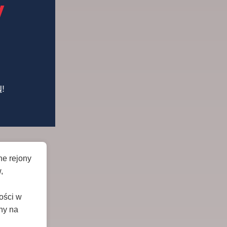
y
N
!
ne rejony
,
ości w
ny na