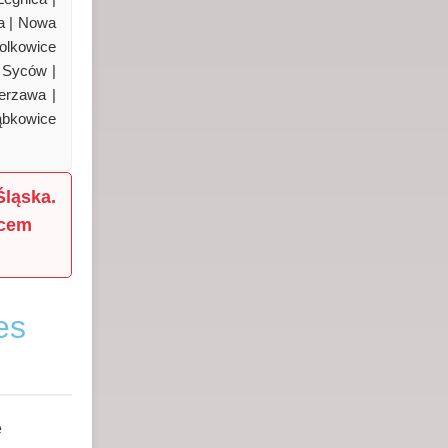
za | Nowa
Polkowice
| Syców |
erzawa |
ąbkowice
Śląska.
scem
es
e