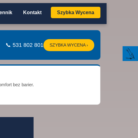
ennik
Kontakt
Szybka Wycena
📞 531 802 801
SZYBKA WYCENA ›
mfort bez barier.