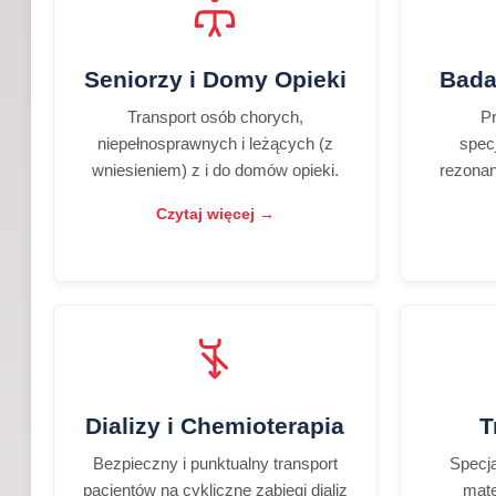
Seniorzy i Domy Opieki
Bada
Transport osób chorych,
P
niepełnosprawnych i leżących (z
spec
wniesieniem) z i do domów opieki.
rezonan
Czytaj więcej →
Dializy i Chemioterapia
T
Bezpieczny i punktualny transport
Specja
pacjentów na cykliczne zabiegi dializ
mate