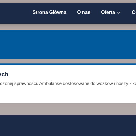
Strona Główna
O nas
Oferta
C
ych
niczonej sprawności. Ambulanse dostosowane do wózków i noszy - ko