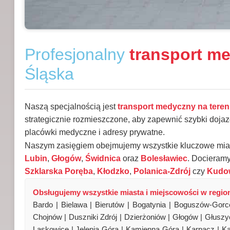
Profesjonalny
transport m
Śląska
Naszą specjalnością jest
transport medyczny na tere
strategicznie rozmieszczone, aby zapewnić szybki dojaz
placówki medyczne i adresy prywatne.
Naszym zasięgiem obejmujemy wszystkie kluczowe miast
Lubin
,
Głogów
,
Świdnica
oraz
Bolesławiec
. Docieramy
Szklarska Poręba
,
Kłodzko
,
Polanica-Zdrój
czy
Kudow
Obsługujemy wszystkie miasta i miejscowości w region
Bardo | Bielawa | Bierutów | Bogatynia | Boguszów-Gorc
Chojnów | Duszniki Zdrój | Dzierżoniów | Głogów | Głuszyc
Laskowice | Jelenia Góra | Kamienna Góra | Karpacz | Ką