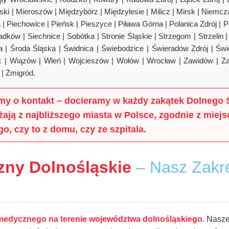
ki | Mieroszów | Międzybórz | Międzylesie | Milicz | Mirsk | Niemc
| Piechowice | Pieńsk | Pieszyce | Piława Górna | Polanica Zdrój | 
dków | Siechnice | Sobótka | Stronie Śląskie | Strzegom | Strzelin 
 | Środa Śląska | Świdnica | Świebodzice | Świeradów Zdrój | Świ
ec | Wiązów | Wleń | Wojcieszów | Wołów | Wrocław | Zawidów | Z
w | Żmigród.
simy o kontakt – docieramy w każdy zakątek Dolnego 
ają z najbliższego miasta w Polsce, zgodnie z miej
, czy to z domu, czy ze szpitala.
zny Dolnośląskie
– Nasz Zakr
medycznego na terenie województwa dolnośląskiego
. Nasz