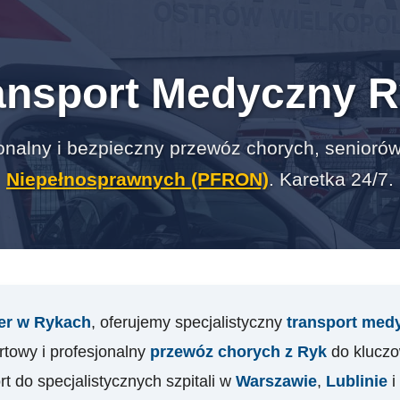
ansport Medyczny R
onalny i bezpieczny przewóz chorych, seniorów
Niepełnosprawnych (PFRON)
. Karetka 24/7.
ner w Rykach
, oferujemy specjalistyczny
transport med
towy i profesjonalny
przewóz chorych z Ryk
do kluczo
rt do specjalistycznych szpitali w
Warszawie
,
Lublinie
i