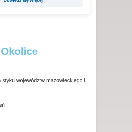
Dowiedz się więcej →
 Okolice
a styku województw mazowieckiego i
eń