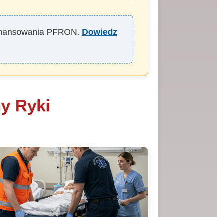
ofinansowania PFRON.
Dowiedz
y Ryki