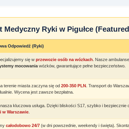
t Medyczny Ryki w Pigułce (Featured
owa Odpowiedź (Ryki)
pecjalizujemy się w
przewozie osób na wózkach
. Nasze ambulans
systemy mocowania
wózków, gwarantujące pełne bezpieczeństwo.
a terenie miasta zaczyna się od
200-350 PLN
. Transport do Warsza
dualnie. Wycena jest zawsze bezpłatna.
o nasza kluczowa usługa. Dzięki bliskości S17, szybko i bezpieczni
li w Warszawie
.
amy
całodobowo 24/7
(w dni powszednie, weekendy i święta). Skonta