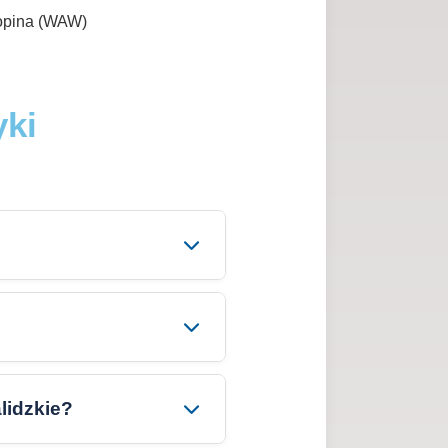
hopina (WAW)
yki
lidzkie?