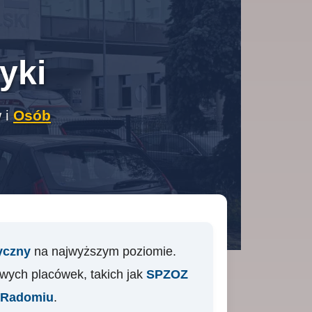
yki
 i
Osób
yczny
na najwyższym poziomie.
wych placówek, takich jak
SPZOZ
Radomiu
.