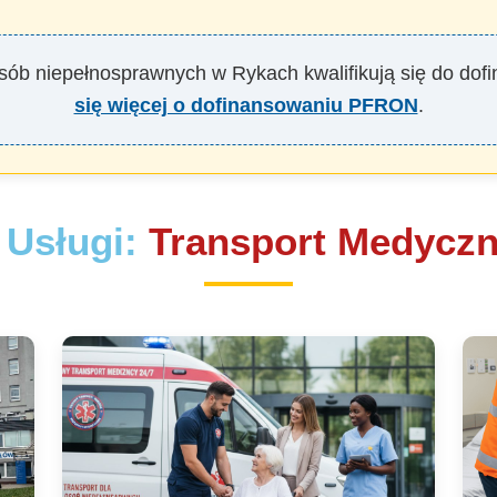
osób niepełnosprawnych w Rykach kwalifikują się do d
się więcej o dofinansowaniu PFRON
.
 Usługi:
Transport Medyczn