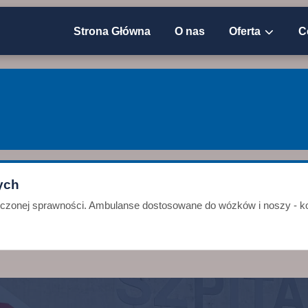
Strona Główna
O nas
Oferta
C
ych
niczonej sprawności. Ambulanse dostosowane do wózków i noszy - ko