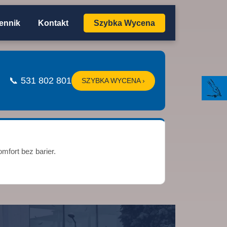
ennik
Kontakt
Szybka Wycena
📞 531 802 801
SZYBKA WYCENA ›
mfort bez barier.