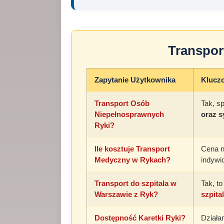
Transpor
Zapytanie Użytkownika
Klucz
Transport Osób
Tak, s
Niepełnosprawnych
oraz 
Ryki?
Ile kosztuje Transport
Cena n
Medyczny w Rykach?
indywi
Transport do szpitala w
Tak, t
Warszawie z Ryk?
szpita
Dostępność Karetki Ryki?
Dział