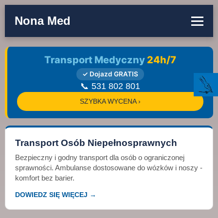
Nona Med
Transport Medyczny
24h/7
✓ Dojazd GRATIS
📞 531 802 801
SZYBKA WYCENA ›
Transport Osób Niepełnosprawnych
Bezpieczny i godny transport dla osób o ograniczonej
sprawności. Ambulanse dostosowane do wózków i noszy -
komfort bez barier.
DOWIEDZ SIĘ WIĘCEJ →