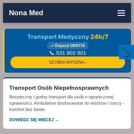
Nona Med
Transport Medyczny
24h/7
✓ Dojazd GRATIS
📞 531 802 801
SZYBKA WYCENA ›
Transport Osób Niepełnosprawnych
Bezpieczny i godny transport dla osób o ograniczonej
sprawności. Ambulanse dostosowane do wózków i noszy -
komfort bez barier.
DOWIEDZ SIĘ WIĘCEJ →