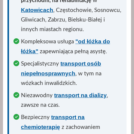
przychodni, na rehabilitację
w
Katowicach
, Częstochowie, Sosnowcu,
Gliwicach, Zabrzu, Bielsku-Białej i
innych miastach regionu.
"od łóżka do
Kompleksowa usługa
łóżka"
zapewniająca pełną asystę.
transport osób
Specjalistyczny
niepełnosprawnych
, w tym na
wózkach inwalidzkich.
transport na dializy
Niezawodny
,
zawsze na czas.
transport na
Bezpieczny
chemioterapię
z zachowaniem