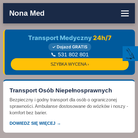
Nona Med
Transport Medyczny
24h/7
✓ Dojazd GRATIS
📞 531 802 801
SZYBKA WYCENA ›
Transport Osób Niepełnosprawnych
Bezpieczny i godny transport dla osób o ograniczonej
sprawności. Ambulanse dostosowane do wózków i noszy -
komfort bez barier.
DOWIEDZ SIĘ WIĘCEJ →