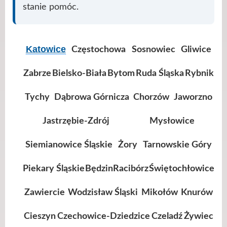
stanie pomóc.
Katowice
Częstochowa
Sosnowiec
Gliwice
Zabrze
Bielsko-Biała
Bytom
Ruda Śląska
Rybnik
Tychy
Dąbrowa Górnicza
Chorzów
Jaworzno
Jastrzębie-Zdrój
Mysłowice
Siemianowice Śląskie
Żory
Tarnowskie Góry
Piekary Śląskie
Będzin
Racibórz
Świętochłowice
Zawiercie
Wodzisław Śląski
Mikołów
Knurów
Cieszyn
Czechowice-Dziedzice
Czeladź
Żywiec