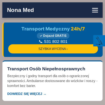
Nona Med
Transport Medyczny
24h/7
✓ Dojazd GRATIS
📞 531 802 801
SZYBKA WYCENA ›
Transport Osób Niepełnosprawnych
Bezpieczny i godny transport dla osób o ograniczonej
sprawności. Ambulanse dostosowane do wózków i noszy -
komfort bez barier.
DOWIEDZ SIĘ WIĘCEJ →