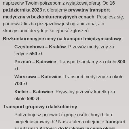
naprzeciw Twoim potrzebom z wyjątkową ofertą. Od
16
października 2023 r.
oferujemy
prywatny transport
medyczny w bezkonkurencyjnych cenach
. Pospiesz się,
ponieważ liczba przejazdów jest ograniczona, a o
skorzystaniu decyduje kolejność zgłoszeń.
Bezkonkurencyjne ceny na transport międzymiastowy:
Częstochowa – Kraków:
Przewóz medyczny za
jedyne
550 zł
.
Poznań – Katowice:
Transport sanitarny za około
800
zł
.
Warszawa – Katowice:
Transport medyczny za około
700 zł
.
Kielce – Katowice:
Prywatny przewóz karetką za
około
590 zł
.
Transport grupowy i dalekobieżny:
Potrzebujesz przewieźć grupę osób chorych lub
niepełnosprawnych? Nasza oferta obejmuje
transport
sanitarny z Katowic do Krakowa w cenie około