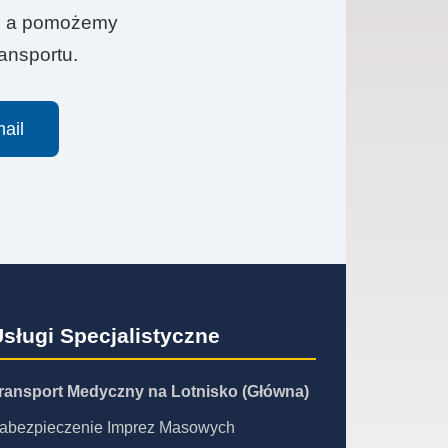
mi, a pomożemy
ansportu.
ail
sługi Specjalistyczne
ransport Medyczny na Lotnisko (Główna)
abezpieczenie Imprez Masowych