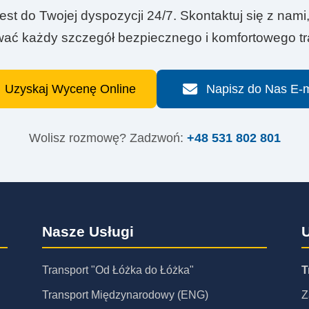
est do Twojej dyspozycji 24/7. Skontaktuj się z na
ać każdy szczegół bezpiecznego i komfortowego tr
Uzyskaj Wycenę Online
Napisz do Nas E-m
Wolisz rozmowę? Zadzwoń:
+48 531 802 801
Nasze Usługi
U
Transport "Od Łóżka do Łóżka"
T
Transport Międzynarodowy (ENG)
Z