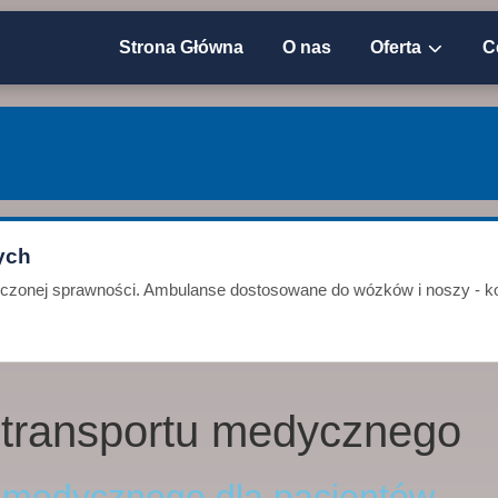
Strona Główna
O nas
Oferta
C
ych
niczonej sprawności. Ambulanse dostosowane do wózków i noszy - ko
 transportu medycznego
u medycznego dla pacjentów