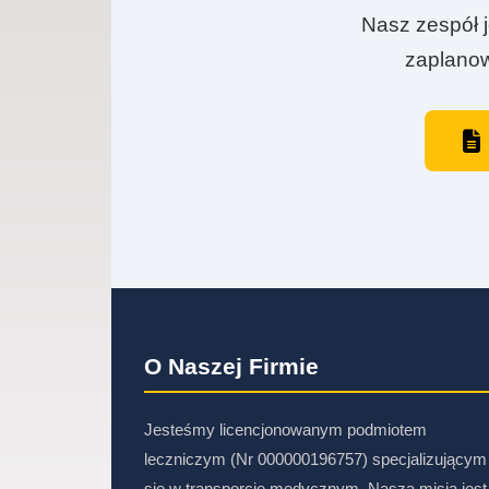
Nasz zespół j
zaplanow
O Naszej Firmie
Jesteśmy licencjonowanym podmiotem
leczniczym (Nr 000000196757) specjalizującym
się w transporcie medycznym. Naszą misją jest