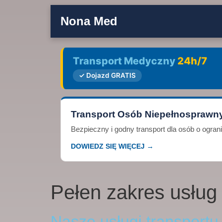
Nona Med
Transport Medyczny
24h/7
✓ Dojazd GRATIS
Transport Osób Niepełnosprawn
Bezpieczny i godny transport dla osób o ogra
DOWIEDZ SIĘ WIĘCEJ →
Pełen zakres usług
Nasze usługi transport