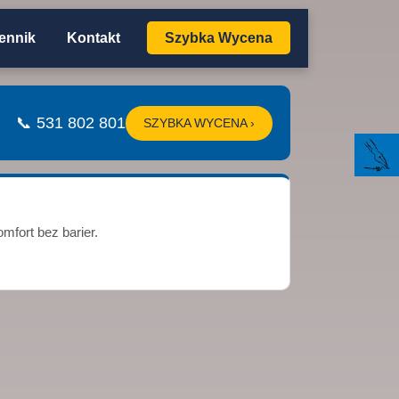
ennik
Kontakt
Szybka Wycena
📞 531 802 801
SZYBKA WYCENA ›
mfort bez barier.